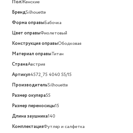
Пол
Женские
Бренд
Silhouette
Форма оправы
Бабочка
Цвет оправы
Фиолетовый
Конструкция оправы
Ободковая
Материал оправы
Титан
Страна
Австрия
Артикул
4572_75 4040 55/15
Производитель
Silhouette
Размер окуляра
55
Размер переносицы
15
Длина заушника
140
Комплектация
Футляр и салфетка