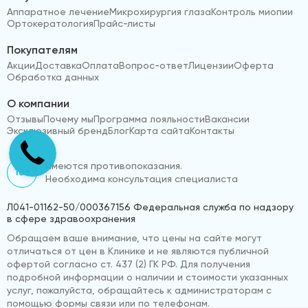
Аппаратное лечение
Микрохирургия глаза
Контроль миопии
Ортокератология
Прайс-листы
Покупателям
Акции
Доставка
Оплата
Вопрос-ответ
Лицензии
Оферта
Обработка данных
О компании
Отзывы
Почему мы
Программа лояльности
Вакансии
Эксклюзивный бренд
Блог
Карта сайта
Контакты
Имеются противопоказания.
18+
Необходима консультация специалиста
Л041-01162-50/000367156 Федеральная служба по надзору
в сфере здравоохранения
Обращаем ваше внимание, что цены на сайте могут
отличаться от цен в Клинике и не являются публичной
офертой согласно ст. 437 (2) ГК РФ. Для получения
подробной информации о наличии и стоимости указанных
услуг, пожалуйста, обращайтесь к администраторам с
помощью формы связи или по телефонам.