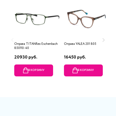
Оправа TITANflex Eschenbach
Оправа YALEA 201 805
О
850110-40
20930 руб.
16450 руб.
1
В КОРЗИНУ
В КОРЗИНУ