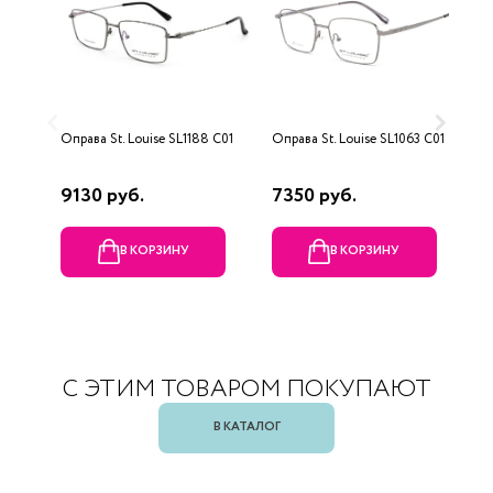
Оправа St. Louise SL1188 C01
Оправа St. Louise SL1063 C01
О
9130 руб.
7350 руб.
9
В КОРЗИНУ
В КОРЗИНУ
С ЭТИМ ТОВАРОМ ПОКУПАЮТ
В КАТАЛОГ