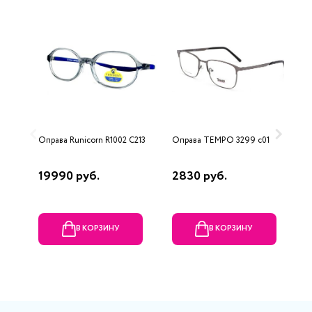
Оправа Runicorn R1002 C213
Оправа ТЕМРО 3299 c01
О
1
19990 руб.
2830 руб.
2
В КОРЗИНУ
В КОРЗИНУ