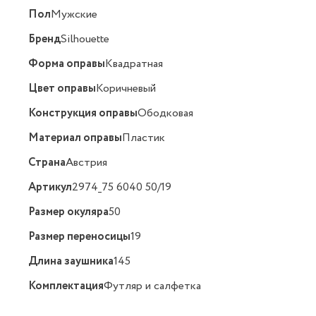
Пол
Мужские
Бренд
Silhouette
Форма оправы
Квадратная
Цвет оправы
Коричневый
Конструкция оправы
Ободковая
Материал оправы
Пластик
Страна
Австрия
Артикул
2974_75 6040 50/19
Размер окуляра
50
Размер переносицы
19
Длина заушника
145
Комплектация
Футляр и салфетка