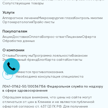
Сопутствующие товары
Услуги
Аппаратное лечение
Микрохирургия глаза
Контроль миопии
Ортокератология
Прайс-листы
Покупателям
Акции
Доставка
Оплата
Вопрос-ответ
Лицензии
Оферта
Обработка данных
О компании
Отзывы
Почему мы
Программа лояльности
Вакансии
Эксклюзивный бренд
Блог
Карта сайта
Контакты
Имеются противопоказания.
18+
Необходима консультация специалиста
Л041-01162-50/000367156 Федеральная служба по надзору
в сфере здравоохранения
Обращаем ваше внимание, что цены на сайте могут
отличаться от цен в Клинике и не являются публичной
офертой согласно ст. 437 (2) ГК РФ. Для получения