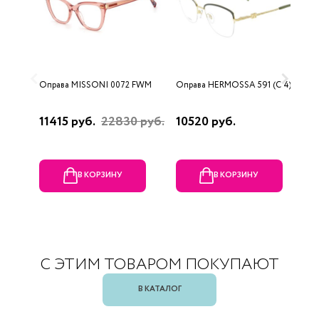
Оправа MISSONI 0072 FWM
Оправа HERMOSSA 591 (C 4)
О
0
11415 руб.
22830 руб.
10520 руб.
4
В КОРЗИНУ
В КОРЗИНУ
С ЭТИМ ТОВАРОМ ПОКУПАЮТ
В КАТАЛОГ