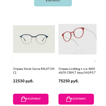
В КАТАЛОГ
Оправа Xavier Garcia BALATON
Оправа Lindberg n.o.w. 6600
О
C2
48/19 C18M,T:basic/140/PGT
22530 руб.
75250 руб.
5
В КОРЗИНУ
В КОРЗИНУ