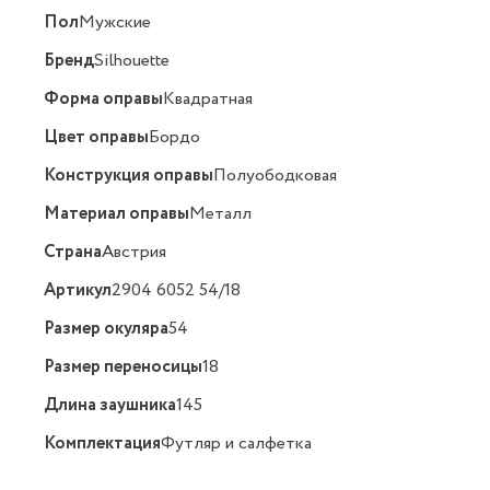
Пол
Мужские
Бренд
Silhouette
Форма оправы
Квадратная
Цвет оправы
Бордо
Конструкция оправы
Полуободковая
Материал оправы
Металл
Страна
Австрия
Артикул
2904 6052 54/18
Размер окуляра
54
Размер переносицы
18
Длина заушника
145
Комплектация
Футляр и салфетка