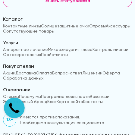
Узнать статус заказа
Каталог
Контактные линзы
Солнцезащитные очки
Оправы
Аксессуары
Сопутствующие товары
Услуги
Аппаратное лечение
Микрохирургия глаза
Контроль миопии
Ортокератология
Прайс-листы
Покупателям
Акции
Доставка
Оплата
Вопрос-ответ
Лицензии
Оферта
Обработка данных
О компании
Отзывы
Почему мы
Программа лояльности
Вакансии
Эксклюзивный бренд
Блог
Карта сайта
Контакты
Имеются противопоказания.
18+
Необходима консультация специалиста
Л041-01162-50/000367156 Федеральная служба по надзору