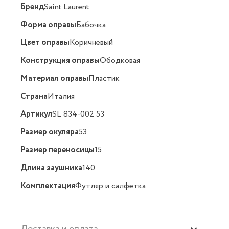
Бренд
Saint Laurent
Форма оправы
Бабочка
Цвет оправы
Коричневый
Конструкция оправы
Ободковая
Материал оправы
Пластик
Страна
Италия
Артикул
SL 834-002 53
Размер окуляра
53
Размер переносицы
15
Длина заушника
140
Комплектация
Футляр и салфетка
Доставка и оплата