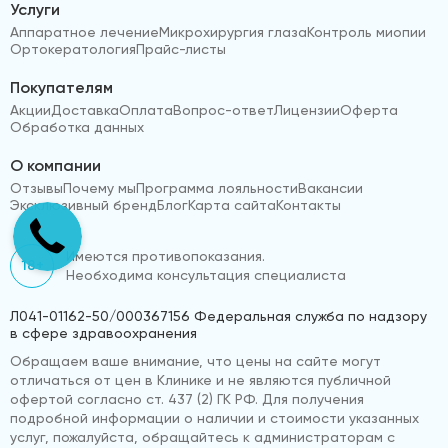
Услуги
Аппаратное лечение
Микрохирургия глаза
Контроль миопии
Ортокератология
Прайс-листы
Покупателям
Акции
Доставка
Оплата
Вопрос-ответ
Лицензии
Оферта
Обработка данных
О компании
Отзывы
Почему мы
Программа лояльности
Вакансии
Эксклюзивный бренд
Блог
Карта сайта
Контакты
Имеются противопоказания.
18+
Необходима консультация специалиста
Л041-01162-50/000367156 Федеральная служба по надзору
в сфере здравоохранения
Обращаем ваше внимание, что цены на сайте могут
отличаться от цен в Клинике и не являются публичной
офертой согласно ст. 437 (2) ГК РФ. Для получения
подробной информации о наличии и стоимости указанных
услуг, пожалуйста, обращайтесь к администраторам с