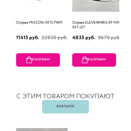
Оправа MISSONI 0072 FWM
Оправа ELEVENPARIS EP MM
О
007 c07
11415 руб.
22830 руб.
4835 руб.
9670 руб.
1
р
В КОРЗИНУ
В КОРЗИНУ
С ЭТИМ ТОВАРОМ ПОКУПАЮТ
В КАТАЛОГ