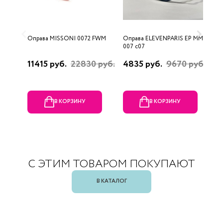
Оправа MISSONI 0072 FWM
Оправа ELEVENPARIS EP MM
О
007 c07
11415 руб.
22830 руб.
4835 руб.
9670 руб.
1
р
В КОРЗИНУ
В КОРЗИНУ
С ЭТИМ ТОВАРОМ ПОКУПАЮТ
В КАТАЛОГ