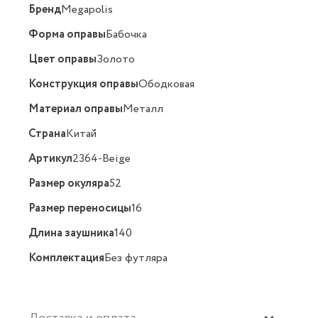
Бренд
Megapolis
Форма оправы
Бабочка
Цвет оправы
Золото
Конструкция оправы
Ободковая
Материал оправы
Металл
Страна
Китай
Артикул
2364-Beige
Размер окуляра
52
Размер переносицы
16
Длина заушника
140
Комплектация
Без футляра
Доставка и оплата