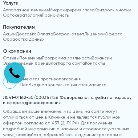
Услуги
Аппаратное лечение
Микрохирургия глаза
Контроль миопии
Ортокератология
Прайс-листы
Покупателям
Акции
Доставка
Оплата
Вопрос-ответ
Лицензии
Оферта
Обработка данных
О компании
Отзывы
Почему мы
Программа лояльности
Вакансии
Эксклюзивный бренд
Блог
Карта сайта
Контакты
Имеются противопоказания.
18+
Необходима консультация специалиста
Л041-01162-50/000367156 Федеральная служба по надзору
в сфере здравоохранения
Обращаем ваше внимание, что цены на сайте могут
отличаться от цен в Клинике и не являются публичной
офертой согласно ст. 437 (2) ГК РФ. Для получения
подробной информации о наличии и стоимости указанных
услуг, пожалуйста, обращайтесь к администраторам с