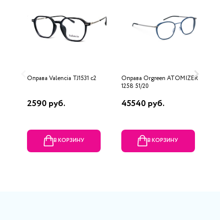
Оправа Valencia TJ1531 с2
Оправа Orgreen ATOMIZER
О
1258 51/20
L
2590 руб.
45540 руб.
2
В КОРЗИНУ
В КОРЗИНУ