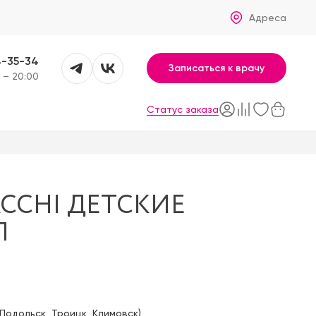
Адреса
4-35-34
Записаться к врачу
 – 20:00
Статус заказа
CCHI ДЕТСКИЕ
П
Подольск
,
Троицк
,
Климовск
)