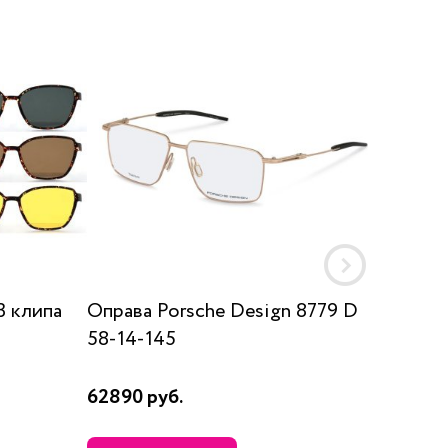
3 клипа
Оправа Porsche Design 8779 D
Оправа
58-14-145
52
62890 руб.
42780 