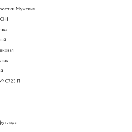
ростки Мужские
CHI
очка
ный
дковая
стик
ай
49 C723 П
футляра