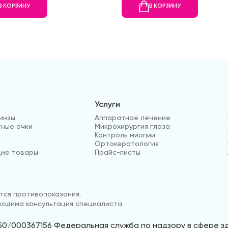
В КОРЗИНУ
В КОРЗИНУ
Услуги
инзы
Аппаратное лечение
ные очки
Микрохирургия глаза
Контроль миопии
Ортокератология
ие товары
Прайс-листы
ся противопоказания.
одима консультация специалиста
50/000367156 Федеральная служба по надзору в сфере 