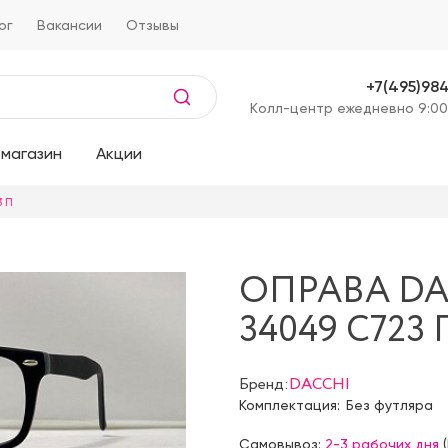
ог
Вакансии
Отзывы
+7(495)98
Kолл-центр ежедневно 9:00
магазин
Акции
 П
ОПРАВА DA
34049 C723 
Бренд:
DACCHI
Комплектация:
Без футляра
Самовывоз:
2-3 рабочих дня
(