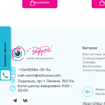
В КОРЗИНУ
Заказать звонок
Каталог
Контактные л
Солнцезащит
Оправы
Аксессуары
+7(495)984-35-34
Сопутствующ
call-centr@vizhuvse.com
Подольск, пр-т Ленина, 150/54
Kолл-центр ежедневно 9:00 –
Имеют
20:00
18+
Необх
Л041-01162-