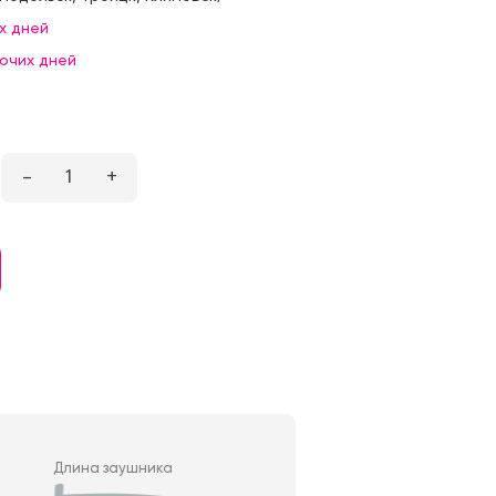
х дней
бочих дней
–
1
+
Длина заушника