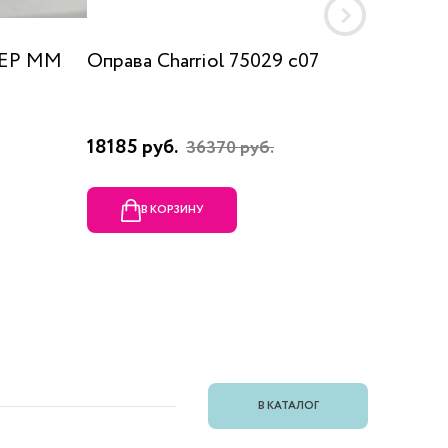
 EP MM
Оправа Charriol 75029 c07
Оправа
18185 руб.
23080 
36370 руб.
В КОРЗИНУ
В
В КАТАЛОГ