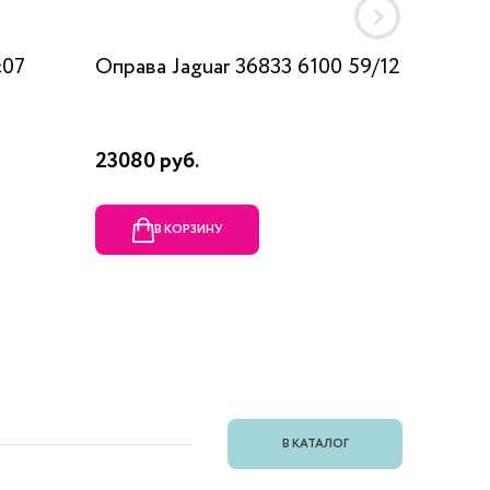
c07
Оправа Jaguar 36833 6100 59/12
Оправа
23080 руб.
1990 ру
В КОРЗИНУ
В
В КАТАЛОГ