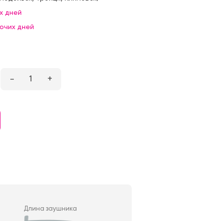
х дней
бочих дней
–
1
+
Длина заушника