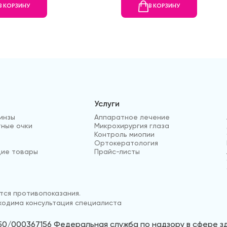
В КОРЗИНУ
В КОРЗИНУ
Услуги
инзы
Аппаратное лечение
ные очки
Микрохирургия глаза
Контроль миопии
Ортокератология
ие товары
Прайс-листы
ся противопоказания.
одима консультация специалиста
50/000367156 Федеральная служба по надзору в сфере 