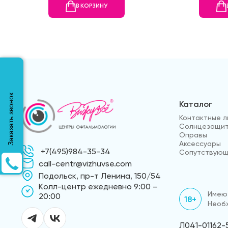
В КОРЗИНУ
Заказать звонок
Каталог
Контактные л
Солнцезащит
Оправы
Аксессуары
+7(495)984-35-34
Сопутствующ
call-centr@vizhuvse.com
Подольск, пр-т Ленина, 150/54
Kолл-центр ежедневно 9:00 –
Имеют
20:00
18+
Необх
Л041-01162-