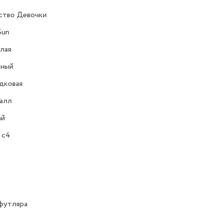
ство Девочки
Sun
лая
ёный
дковая
алл
ай
 c4
футляра