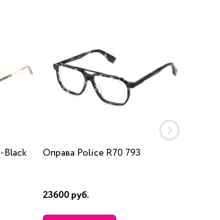
-Black
Оправа Police R70 793
Оправ
VP15 5
23600 руб.
15380 р