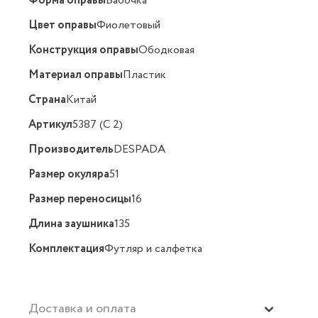
Форма оправы
Бабочка
Цвет оправы
Фиолетовый
Конструкция оправы
Ободковая
Материал оправы
Пластик
Страна
Китай
Артикул
5387 (C 2)
Производитель
DESPADA
Размер окуляра
51
Размер переносицы
16
Длина заушника
135
Комплектация
Футляр и салфетка
Доставка и оплата