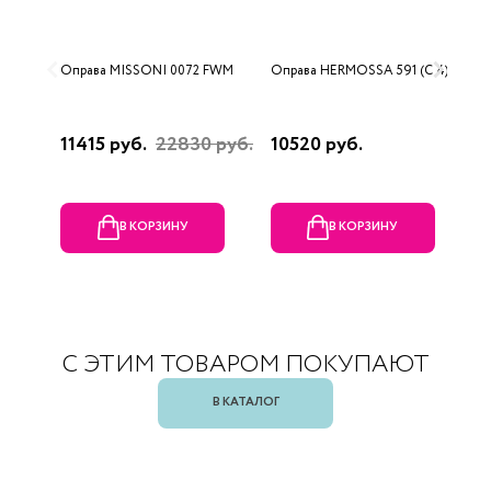
Оправа MISSONI 0072 FWM
Оправа HERMOSSA 591 (C 4)
О
0
11415 руб.
22830 руб.
10520 руб.
4
В КОРЗИНУ
В КОРЗИНУ
С ЭТИМ ТОВАРОМ ПОКУПАЮТ
В КАТАЛОГ