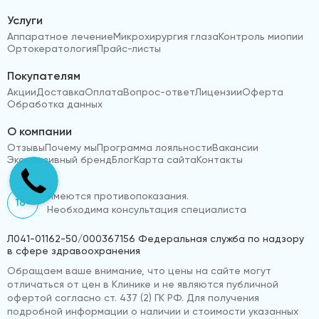
Услуги
Аппаратное лечение
Микрохирургия глаза
Контроль миопии
Ортокератология
Прайс-листы
Покупателям
Акции
Доставка
Оплата
Вопрос-ответ
Лицензии
Оферта
Обработка данных
О компании
Отзывы
Почему мы
Программа лояльности
Вакансии
Эксклюзивный бренд
Блог
Карта сайта
Контакты
Имеются противопоказания.
18+
Необходима консультация специалиста
Л041-01162-50/000367156 Федеральная служба по надзору
в сфере здравоохранения
Обращаем ваше внимание, что цены на сайте могут
отличаться от цен в Клинике и не являются публичной
офертой согласно ст. 437 (2) ГК РФ. Для получения
подробной информации о наличии и стоимости указанных