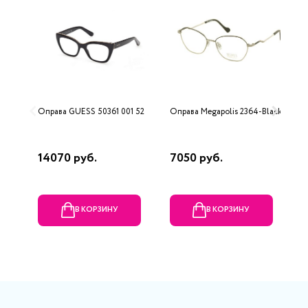
Оправа GUESS 50361 001 52
Оправа Megapolis 2364-Black
О
14070 руб.
7050 руб.
1
р
В КОРЗИНУ
В КОРЗИНУ