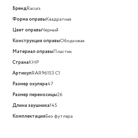
Бренд
Racurs
Форма оправы
Квадратная
Цвет оправы
Чёрный
Конструкция оправы
Ободковая
Материал оправы
Пластик
Страна
КНР
Артикул
RAR96153 C1
Размер окуляра
47
Размер переносицы
26
Длина заушника
145
Комплектация
Без футляра