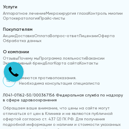
Услуги
Аппаратное лечение
Микрохирургия глаза
Контроль миопии
Ортокератология
Прайс-листы
Покупателям
Акции
Доставка
Оплата
Вопрос-ответ
Лицензии
Оферта
Обработка данных
О компании
Отзывы
Почему мы
Программа лояльности
Вакансии
Эксклюзивный бренд
Блог
Карта сайта
Контакты
Имеются противопоказания.
18+
Необходима консультация специалиста
Л041-01162-50/000367156 Федеральная служба по надзору
в сфере здравоохранения
Обращаем ваше внимание, что цены на сайте могут
отличаться от цен в Клинике и не являются публичной
офертой согласно ст. 437 (2) ГК РФ. Для получения
подробной информации о наличии и стоимости указанных