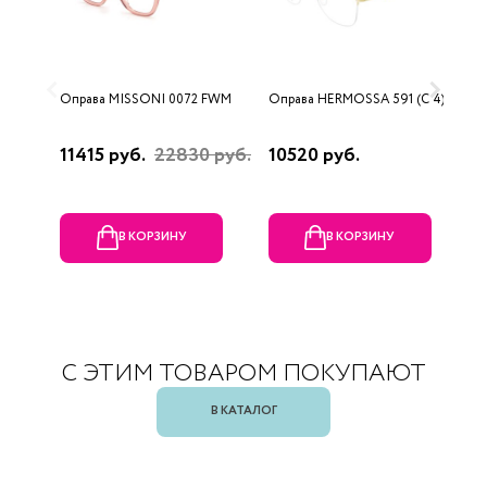
Оправа MISSONI 0072 FWM
Оправа HERMOSSA 591 (C 4)
О
0
11415 руб.
22830 руб.
10520 руб.
4
В КОРЗИНУ
В КОРЗИНУ
С ЭТИМ ТОВАРОМ ПОКУПАЮТ
В КАТАЛОГ