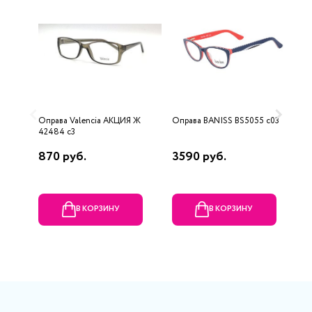
Оправа Valencia AKЦИЯ Ж
Оправа BANISS BS5055 c03
О
42484 c3
870 руб.
3590 руб.
2
В КОРЗИНУ
В КОРЗИНУ