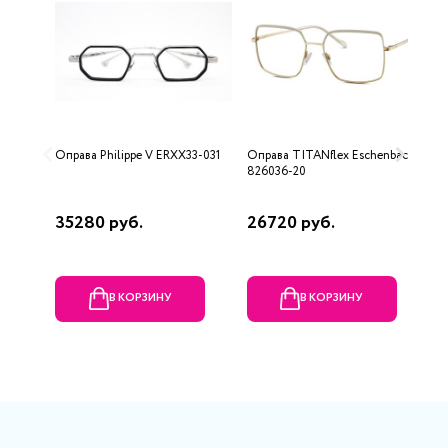
Оправа Philippe V ERXX33-031
Оправа TITANflex Eschenbach
О
826036-20
0
35280 руб.
26720 руб.
3
В КОРЗИНУ
В КОРЗИНУ