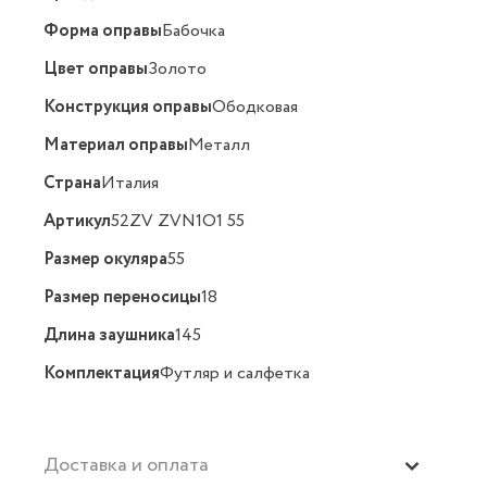
Форма оправы
Бабочка
Цвет оправы
Золото
Конструкция оправы
Ободковая
Материал оправы
Металл
Страна
Италия
Артикул
52ZV ZVN1O1 55
Размер окуляра
55
Размер переносицы
18
Длина заушника
145
Комплектация
Футляр и салфетка
Доставка и оплата