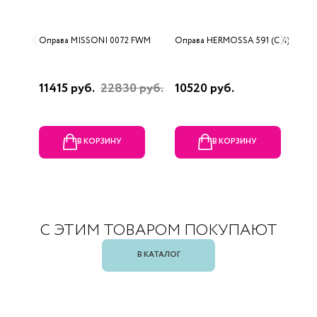
Оправа MISSONI 0072 FWM
Оправа HERMOSSA 591 (C 4)
О
0
11415 руб.
22830 руб.
10520 руб.
4
В КОРЗИНУ
В КОРЗИНУ
С ЭТИМ ТОВАРОМ ПОКУПАЮТ
В КАТАЛОГ