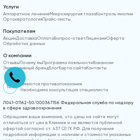
Услуги
Аппаратное лечение
Микрохирургия глаза
Контроль миопии
Ортокератология
Прайс-листы
Покупателям
Акции
Доставка
Оплата
Вопрос-ответ
Лицензии
Оферта
Обработка данных
О компании
Отзывы
Почему мы
Программа лояльности
Вакансии
Эксклюзивный бренд
Блог
Карта сайта
Контакты
Имеются противопоказания.
18+
Необходима консультация специалиста
Л041-01162-50/000367156 Федеральная служба по надзору
в сфере здравоохранения
Обращаем ваше внимание, что цены на сайте могут
отличаться от цен в Клинике и не являются публичной
офертой согласно ст. 437 (2) ГК РФ. Для получения
подробной информации о наличии и стоимости указанных