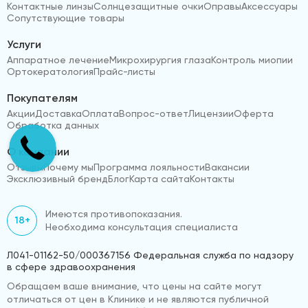
Контактные линзы
Солнцезащитные очки
Оправы
Аксессуары
Сопутствующие товары
Услуги
Аппаратное лечение
Микрохирургия глаза
Контроль миопии
Ортокератология
Прайс-листы
Покупателям
Акции
Доставка
Оплата
Вопрос-ответ
Лицензии
Оферта
Обработка данных
О компании
Отзывы
Почему мы
Программа лояльности
Вакансии
Эксклюзивный бренд
Блог
Карта сайта
Контакты
Имеются противопоказания.
18+
Необходима консультация специалиста
Л041-01162-50/000367156 Федеральная служба по надзору
в сфере здравоохранения
Обращаем ваше внимание, что цены на сайте могут
отличаться от цен в Клинике и не являются публичной