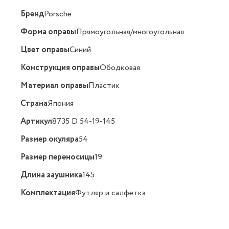
Бренд
Porsche
Форма оправы
Прямоугольная/многоугольная
Цвет оправы
Синий
Конструкция оправы
Ободковая
Материал оправы
Пластик
Страна
Япония
Артикул
8735 D 54-19-145
Размер окуляра
54
Размер переносицы
19
Длина заушника
145
Комплектация
Футляр и салфетка