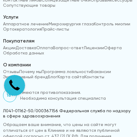
Сопутствующие товары
Услуги
Аппаратное лечение
Микрохирургия глаза
Контроль миопии
Ортокератология
Прайс-листы
Покупателям
Акции
Доставка
Оплата
Вопрос-ответ
Лицензии
Оферта
Обработка данных
О компании
Отзывы
Почему мы
Программа лояльности
Вакансии
Эксклюзивный бренд
Блог
Карта сайта
Контакты
Имеются противопоказания.
18+
Необходима консультация специалиста
Л041-01162-50/000367156 Федеральная служба по надзору
в сфере здравоохранения
Обращаем ваше внимание, что цены на сайте могут
отличаться от цен в Клинике и не являются публичной
офертой согласно ст. 437 (2) ГК РФ. Для получения