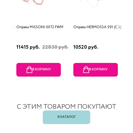
Оправа MISSONI 0072 FWM
Оправа HERMOSSA 591 (C 4)
О
0
11415 руб.
22830 руб.
10520 руб.
4
В КОРЗИНУ
В КОРЗИНУ
С ЭТИМ ТОВАРОМ ПОКУПАЮТ
В КАТАЛОГ