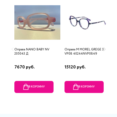
Оправа NANO BABY NV
Оправа M MOREL GREGE 3
О
205043 Д
VP08 40244NVP0849
P
7670 руб.
15120 руб.
9
В КОРЗИНУ
В КОРЗИНУ