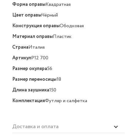
Форма оправы
Квадратная
Цвет оправы
Чёрный
Конструкция оправы
Ободковая
Материал оправы
Пластик
Страна
Италия
Артикул
P12 700
Размер окуляра
56
Размер переносицы
18
Длина заушника
150
Комплектация
Футляр и салфетка
Доставка и оплата