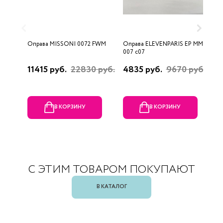
Оправа MISSONI 0072 FWM
Оправа ELEVENPARIS EP MM
О
007 c07
11415 руб.
22830 руб.
4835 руб.
9670 руб.
1
р
В КОРЗИНУ
В КОРЗИНУ
С ЭТИМ ТОВАРОМ ПОКУПАЮТ
В КАТАЛОГ