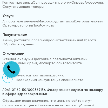
Контактные линзы
Солнцезащитные очки
Оправы
Аксессуары
Сопутствующие товары
Услуги
Аппаратное лечение
Микрохирургия глаза
Контроль миопии
Ортокератология
Прайс-листы
Покупателям
Акции
Доставка
Оплата
Вопрос-ответ
Лицензии
Оферта
Обработка данных
О компании
Отзывы
Почему мы
Программа лояльности
Вакансии
Эксклюзивный бренд
Блог
Карта сайта
Контакты
Имеются противопоказания.
18+
Необходима консультация специалиста
Л041-01162-50/000367156 Федеральная служба по надзору
в сфере здравоохранения
Обращаем ваше внимание, что цены на сайте могут
отличаться от цен в Клинике и не являются публичной