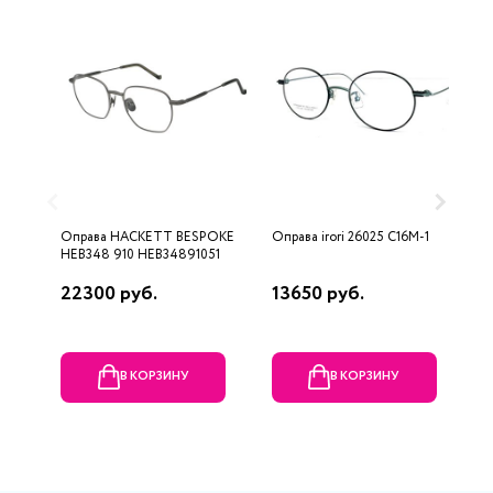
Оправа HACKETT BESPOKE
Оправа irori 26025 С16M-1
О
HEB348 910 HEB34891051
22300 руб.
13650 руб.
1
В КОРЗИНУ
В КОРЗИНУ