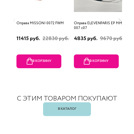
Оправа MISSONI 0072 FWM
Оправа ELEVENPARIS EP MM
О
007 c07
11415 руб.
22830 руб.
4835 руб.
9670 руб.
1
р
В КОРЗИНУ
В КОРЗИНУ
С ЭТИМ ТОВАРОМ ПОКУПАЮТ
В КАТАЛОГ