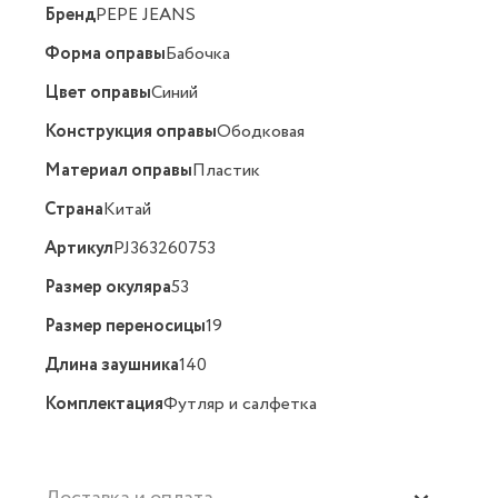
Бренд
PEPE JEANS
Форма оправы
Бабочка
Цвет оправы
Синий
Конструкция оправы
Ободковая
Материал оправы
Пластик
Страна
Китай
Артикул
PJ363260753
Размер окуляра
53
Размер переносицы
19
Длина заушника
140
Комплектация
Футляр и салфетка
Доставка и оплата