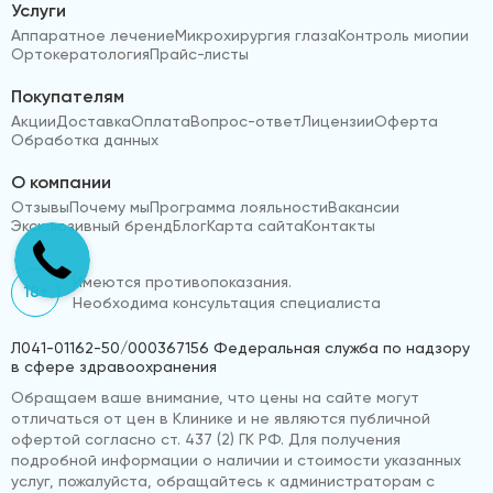
Услуги
Аппаратное лечение
Микрохирургия глаза
Контроль миопии
Ортокератология
Прайс-листы
Покупателям
Акции
Доставка
Оплата
Вопрос-ответ
Лицензии
Оферта
Обработка данных
О компании
Отзывы
Почему мы
Программа лояльности
Вакансии
Эксклюзивный бренд
Блог
Карта сайта
Контакты
Имеются противопоказания.
18+
Необходима консультация специалиста
Л041-01162-50/000367156 Федеральная служба по надзору
в сфере здравоохранения
Обращаем ваше внимание, что цены на сайте могут
отличаться от цен в Клинике и не являются публичной
офертой согласно ст. 437 (2) ГК РФ. Для получения
подробной информации о наличии и стоимости указанных
услуг, пожалуйста, обращайтесь к администраторам с