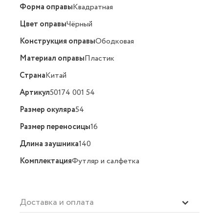
Форма оправы
Квадратная
Цвет оправы
Чёрный
Конструкция оправы
Ободковая
Материал оправы
Пластик
Страна
Китай
Артикул
50174 001 54
Размер окуляра
54
Размер переносицы
16
Длина заушника
140
Комплектация
Футляр и салфетка
Доставка и оплата