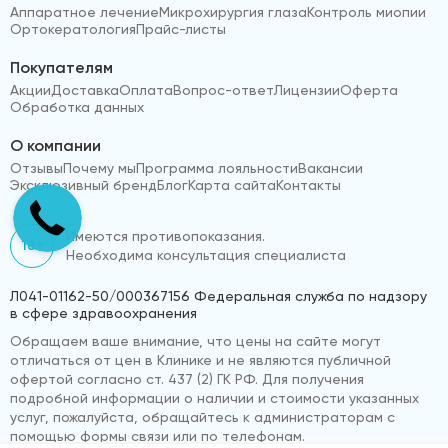
Аппаратное лечение
Микрохирургия глаза
Контроль миопии
Ортокератология
Прайс-листы
Покупателям
Акции
Доставка
Оплата
Вопрос-ответ
Лицензии
Оферта
Обработка данных
О компании
Отзывы
Почему мы
Программа лояльности
Вакансии
Эксклюзивный бренд
Блог
Карта сайта
Контакты
Имеются противопоказания.
18+
Необходима консультация специалиста
Л041-01162-50/000367156 Федеральная служба по надзору
в сфере здравоохранения
Обращаем ваше внимание, что цены на сайте могут
отличаться от цен в Клинике и не являются публичной
офертой согласно ст. 437 (2) ГК РФ. Для получения
подробной информации о наличии и стоимости указанных
услуг, пожалуйста, обращайтесь к администраторам с
помощью формы связи или по телефонам.