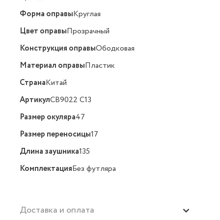
Форма оправы
Круглая
Цвет оправы
Прозрачный
Конструкция оправы
Ободковая
Материал оправы
Пластик
Страна
Китай
Артикул
CB9022 C13
Размер окуляра
47
Размер переносицы
17
Длина заушника
135
Комплектация
Без футляра
Доставка и оплата