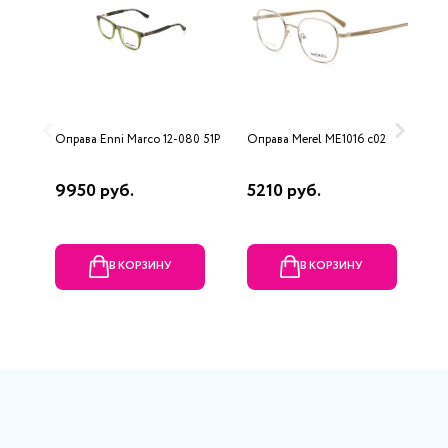
Оправа Enni Marco 12-080 51P
Оправа Merel ME1016 c02
О
L
9950 руб.
5210 руб.
2
В КОРЗИНУ
В КОРЗИНУ