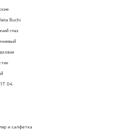
ские
leta Buchi
чий глаз
ичневый
дковая
стик
ай
1T 04
яр и салфетка