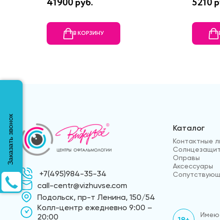
41900 руб.
5210 р
В КОРЗИНУ
Заказать звонок
Каталог
Контактные л
Солнцезащит
Оправы
Аксессуары
+7(495)984-35-34
Сопутствующ
call-centr@vizhuvse.com
Подольск, пр-т Ленина, 150/54
Kолл-центр ежедневно 9:00 –
Имеют
20:00
18+