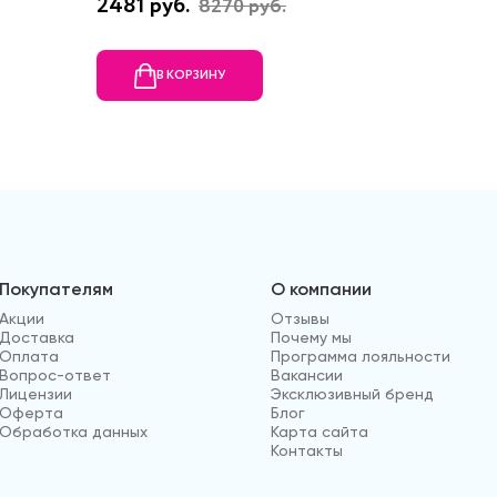
2481 руб.
3550 ру
8270 руб.
В КОРЗИНУ
В
Покупателям
О компании
Акции
Отзывы
Доставка
Почему мы
Оплата
Программа лояльности
Вопрос-ответ
Вакансии
Лицензии
Эксклюзивный бренд
Оферта
Блог
Обработка данных
Карта сайта
Контакты