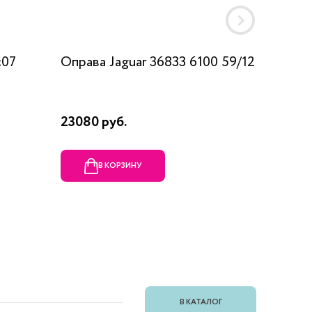
c07
Оправа Jaguar 36833 6100 59/12
Оправа
23080 руб.
1990 ру
В КОРЗИНУ
В
В КАТАЛОГ