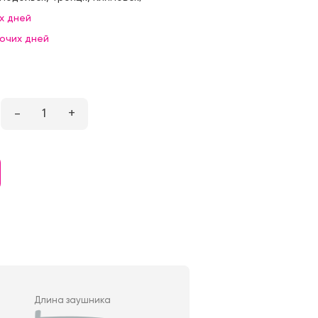
х дней
бочих дней
–
1
+
Длина заушника