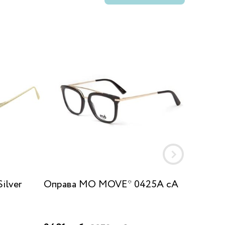
ilver
Оправа MO MOVE* 0425A cA
Оправа