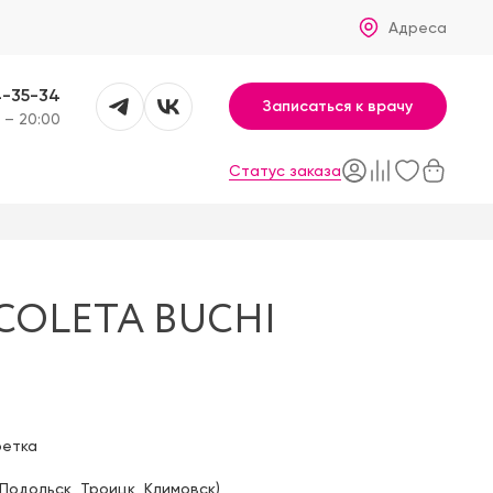
Адреса
4-35-34
Записаться к врачу
 – 20:00
Статус заказа
COLETA BUCHI
фетка
Подольск
,
Троицк
,
Климовск
)