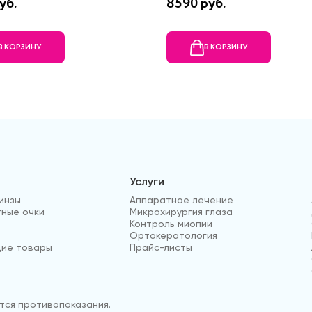
уб.
8590 руб.
В КОРЗИНУ
В КОРЗИНУ
Услуги
инзы
Аппаратное лечение
ные очки
Микрохирургия глаза
Контроль миопии
Ортокератология
ие товары
Прайс-листы
ся противопоказания.