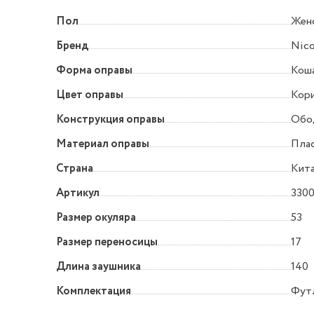
Пол
Жен
Бренд
Nico
Форма оправы
Коша
Цвет оправы
Кор
Конструкция оправы
Обо
Материал оправы
Пла
Страна
Кит
Артикул
3300
Размер окуляра
53
Размер переносицы
17
Длина заушника
140
Комплектация
Футл