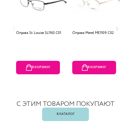
Оправа St. Louise SL1163 C01
Оправа Merel ME1109 C02
О
В КОРЗИНУ
В КОРЗИНУ
С ЭТИМ ТОВАРОМ ПОКУПАЮТ
В КАТАЛОГ