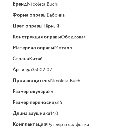
Бренд
Nicoleta Buchi
Форма оправы
Бабочка
Цвет оправы
Чёрный
Конструкция оправы
Ободковая
Материал оправы
Металл
Страна
Китай
Артикул
35002 02
Производитель
Nicoleta Buchi
Размер окуляра
54
Размер переносицы
15
Длина заушника
140
Комплектация
Футляр и салфетка