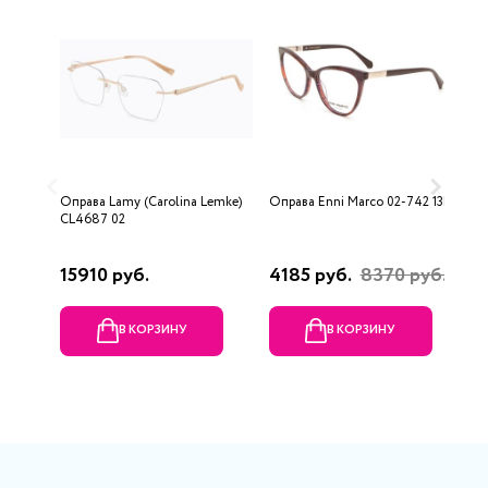
Оправа Lamy (Carolina Lemke)
Оправа Enni Marco 02-742 13P
О
CL4687 02
3
15910 руб.
4185 руб.
8370 руб.
2
В КОРЗИНУ
В КОРЗИНУ