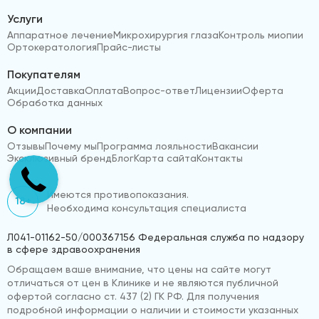
Услуги
Аппаратное лечение
Микрохирургия глаза
Контроль миопии
Ортокератология
Прайс-листы
Покупателям
Акции
Доставка
Оплата
Вопрос-ответ
Лицензии
Оферта
Обработка данных
О компании
Отзывы
Почему мы
Программа лояльности
Вакансии
Эксклюзивный бренд
Блог
Карта сайта
Контакты
Имеются противопоказания.
18+
Необходима консультация специалиста
Л041-01162-50/000367156 Федеральная служба по надзору
в сфере здравоохранения
Обращаем ваше внимание, что цены на сайте могут
отличаться от цен в Клинике и не являются публичной
офертой согласно ст. 437 (2) ГК РФ. Для получения
подробной информации о наличии и стоимости указанных