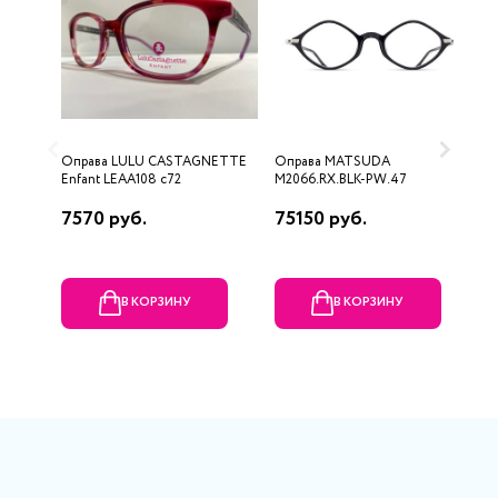
Оправа LULU CASTAGNETTE
Оправа MATSUDA
О
Enfant LEAA108 c72
M2066.RX.BLK-PW.47
7570 руб.
75150 руб.
8
В КОРЗИНУ
В КОРЗИНУ