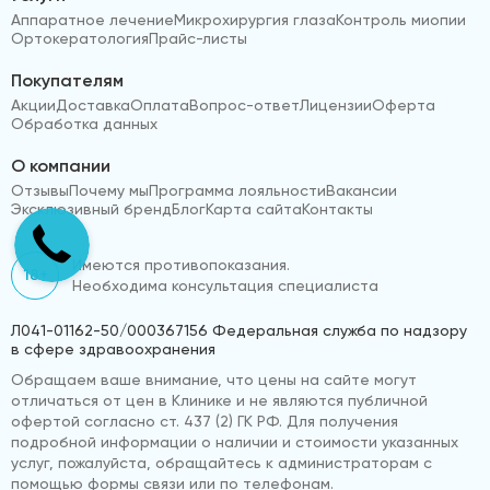
Аппаратное лечение
Микрохирургия глаза
Контроль миопии
Ортокератология
Прайс-листы
Покупателям
Акции
Доставка
Оплата
Вопрос-ответ
Лицензии
Оферта
Обработка данных
О компании
Отзывы
Почему мы
Программа лояльности
Вакансии
Эксклюзивный бренд
Блог
Карта сайта
Контакты
Имеются противопоказания.
18+
Необходима консультация специалиста
Л041-01162-50/000367156 Федеральная служба по надзору
в сфере здравоохранения
Обращаем ваше внимание, что цены на сайте могут
отличаться от цен в Клинике и не являются публичной
офертой согласно ст. 437 (2) ГК РФ. Для получения
подробной информации о наличии и стоимости указанных
услуг, пожалуйста, обращайтесь к администраторам с
помощью формы связи или по телефонам.