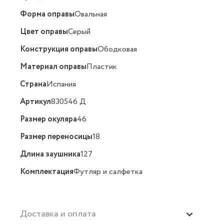
Форма оправы
Овальная
Цвет оправы
Серый
Конструкция оправы
Ободковая
Материал оправы
Пластик
Страна
Испания
Артикул
830546 Д
Размер окуляра
46
Размер переносицы
18
Длина заушника
127
Комплектация
Футляр и салфетка
Доставка и оплата