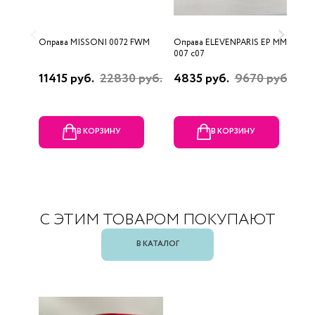
Оправа MISSONI 0072 FWM
Оправа ELEVENPARIS EP MM
О
007 c07
11415 руб.
22830 руб.
4835 руб.
9670 руб.
1
р
В КОРЗИНУ
В КОРЗИНУ
С ЭТИМ ТОВАРОМ ПОКУПАЮТ
В КАТАЛОГ