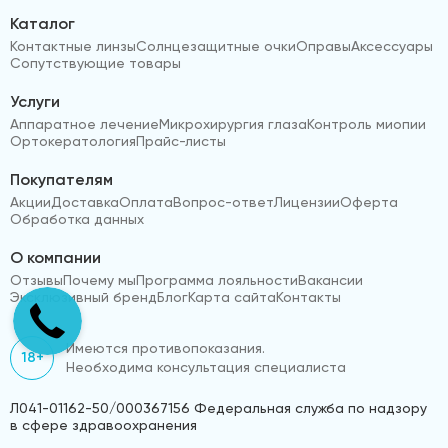
Каталог
Контактные линзы
Солнцезащитные очки
Оправы
Аксессуары
Сопутствующие товары
Услуги
Аппаратное лечение
Микрохирургия глаза
Контроль миопии
Ортокератология
Прайс-листы
Покупателям
Акции
Доставка
Оплата
Вопрос-ответ
Лицензии
Оферта
Обработка данных
О компании
Отзывы
Почему мы
Программа лояльности
Вакансии
Эксклюзивный бренд
Блог
Карта сайта
Контакты
Имеются противопоказания.
18+
Необходима консультация специалиста
Л041-01162-50/000367156 Федеральная служба по надзору
в сфере здравоохранения