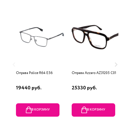
Оправа Police R64 E56
Оправа Azzaro AZ31205 C01
О
19440 руб.
25330 руб.
6
В КОРЗИНУ
В КОРЗИНУ