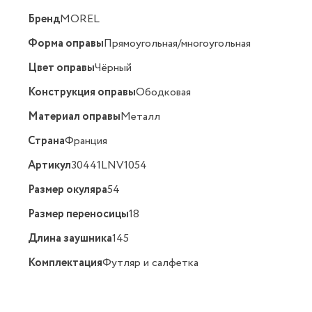
Бренд
MOREL
Форма оправы
Прямоугольная/многоугольная
Цвет оправы
Чёрный
Конструкция оправы
Ободковая
Материал оправы
Металл
Страна
Франция
Артикул
30441LNV1054
Размер окуляра
54
Размер переносицы
18
Длина заушника
145
Комплектация
Футляр и салфетка