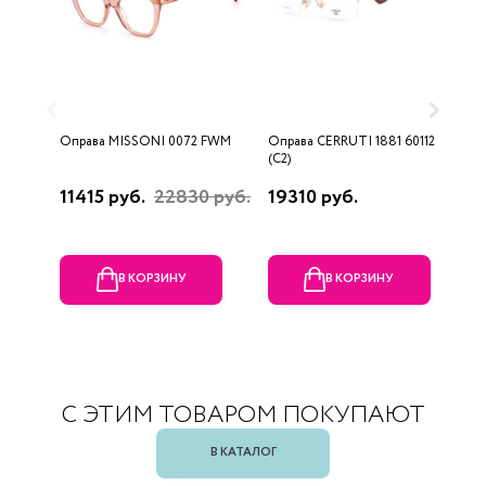
Оправа MISSONI 0072 FWM
Оправа CERRUTI 1881 60112
О
(C2)
(
11415 руб.
22830 руб.
19310 руб.
1
В КОРЗИНУ
В КОРЗИНУ
С ЭТИМ ТОВАРОМ ПОКУПАЮТ
В КАТАЛОГ