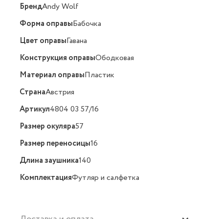
Бренд
Andy Wolf
Форма оправы
Бабочка
Цвет оправы
Гавана
Конструкция оправы
Ободковая
Материал оправы
Пластик
Страна
Австрия
Артикул
4804 03 57/16
Размер окуляра
57
Размер переносицы
16
Длина заушника
140
Комплектация
Футляр и салфетка
Доставка и оплата