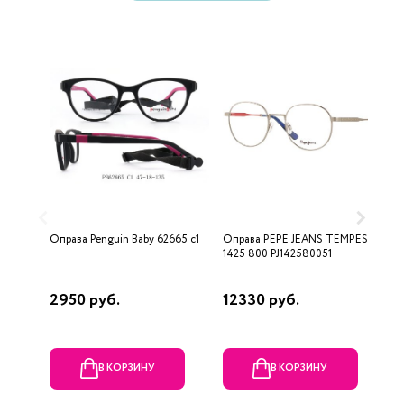
Оправа Penguin Baby 62665 c1
Оправа PEPE JEANS TEMPEST
О
1425 800 PJ142580051
5
2950 руб.
12330 руб.
1
В КОРЗИНУ
В КОРЗИНУ