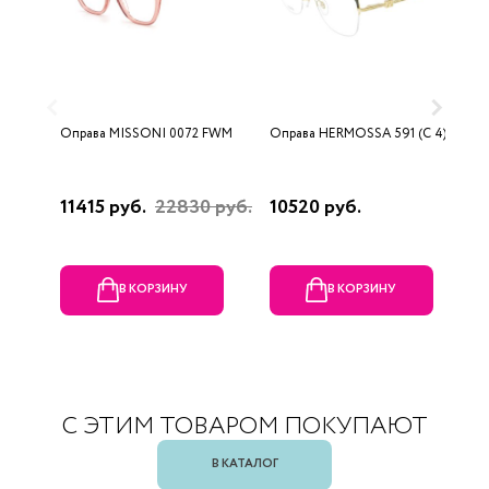
Оправа MISSONI 0072 FWM
Оправа HERMOSSA 591 (C 4)
О
0
11415 руб.
22830 руб.
10520 руб.
4
В КОРЗИНУ
В КОРЗИНУ
С ЭТИМ ТОВАРОМ ПОКУПАЮТ
В КАТАЛОГ