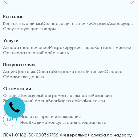
Каталог
Контактные линзы
Солнцезащитные очки
Оправы
Аксессуары
Сопутствующие товары
Услуги
Аппаратное лечение
Микрохирургия глаза
Контроль миопии
Ортокератология
Прайс-листы
Покупателям
Акции
Доставка
Оплата
Вопрос-ответ
Лицензии
Оферта
Обработка данных
О компании
Отзывы
Почему мы
Программа лояльности
Вакансии
Эксклюзивный бренд
Блог
Карта сайта
Контакты
Имеются противопоказания.
18+
Необходима консультация специалиста
Л041-01162-50/000367156 Федеральная служба по надзору