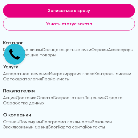
Записаться к врачу
Узнать статус заказа
Каталог
Контактные линзы
Солнцезащитные очки
Оправы
Аксессуары
Сопутствующие товары
Услуги
Аппаратное лечение
Микрохирургия глаза
Контроль миопии
Ортокератология
Прайс-листы
Покупателям
Акции
Доставка
Оплата
Вопрос-ответ
Лицензии
Оферта
Обработка данных
О компании
Отзывы
Почему мы
Программа лояльности
Вакансии
Эксклюзивный бренд
Блог
Карта сайта
Контакты