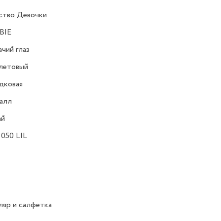
ство Девочки
BIE
чий глаз
летовый
дковая
алл
ай
050 LIL
яр и салфетка