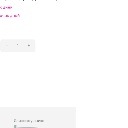
х дней
бочих дней
–
1
+
Длина заушника