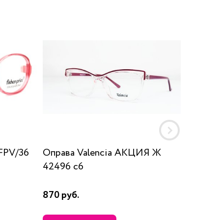
FPV/36
Оправа Valencia AKЦИЯ Ж
Оправ
42496 c6
870 руб.
9850 р