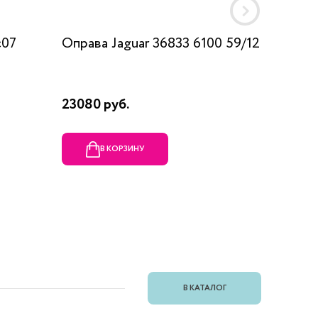
c07
Оправа Jaguar 36833 6100 59/12
Оправа
23080 руб.
1990 ру
В КОРЗИНУ
В
В КАТАЛОГ