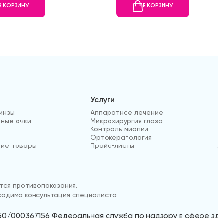
В КОРЗИНУ
В КОРЗИНУ
Услуги
инзы
Аппаратное лечение
ные очки
Микрохирургия глаза
Контроль миопии
Ортокератология
ие товары
Прайс-листы
ся противопоказания.
одима консультация специалиста
50/000367156 Федеральная служба по надзору в сфере 