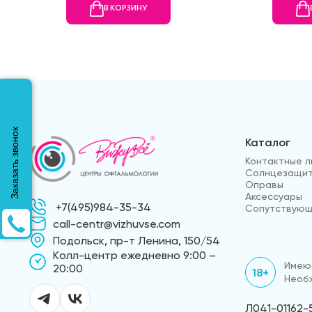
В КОРЗИНУ
Заказать звонок
Каталог
Контактные л
Солнцезащит
Оправы
Аксессуары
+7(495)984-35-34
Сопутствующ
call-centr@vizhuvse.com
Подольск, пр-т Ленина, 150/54
Kолл-центр ежедневно 9:00 –
Имеют
20:00
18+
Необх
Л041-01162-