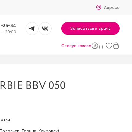
Адреса
4-35-34
Записаться к врачу
 – 20:00
Статус заказа
BIE BBV 050
фетка
Подольск
,
Троицк
,
Климовск
)