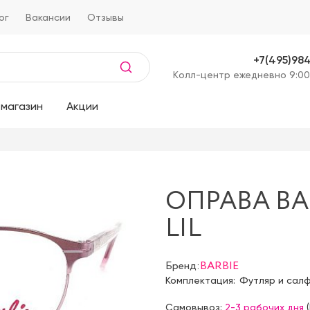
ог
Вакансии
Отзывы
+7(495)98
Kолл-центр ежедневно 9:00
магазин
Акции
ОПРАВА BAR
LIL
Бренд:
BARBIE
Комплектация:
Футляр и сал
Самовывоз:
2-3 рабочих дня
(