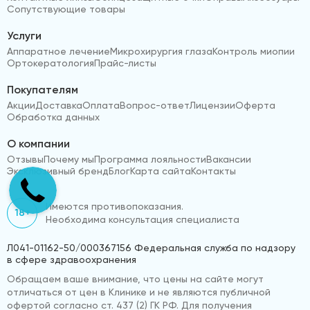
Сопутствующие товары
Услуги
Аппаратное лечение
Микрохирургия глаза
Контроль миопии
Ортокератология
Прайс-листы
Покупателям
Акции
Доставка
Оплата
Вопрос-ответ
Лицензии
Оферта
Обработка данных
О компании
Отзывы
Почему мы
Программа лояльности
Вакансии
Эксклюзивный бренд
Блог
Карта сайта
Контакты
Имеются противопоказания.
18+
Необходима консультация специалиста
Л041-01162-50/000367156 Федеральная служба по надзору
в сфере здравоохранения
Обращаем ваше внимание, что цены на сайте могут
отличаться от цен в Клинике и не являются публичной
офертой согласно ст. 437 (2) ГК РФ. Для получения