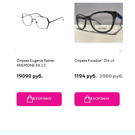
Оправа Eugenie Ratner
Оправа Paradise* 014 c4
О
ANEMONE.RX.C5
5
19090 руб.
1194 руб.
3980 руб.
3
В КОРЗИНУ
В КОРЗИНУ