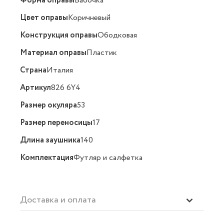
Форма оправы
Бабочка
Цвет оправы
Коричневый
Конструкция оправы
Ободковая
Материал оправы
Пластик
Страна
Италия
Артикул
826 6Y4
Размер окуляра
53
Размер переносицы
17
Длина заушника
140
Комплектация
Футляр и салфетка
Доставка и оплата