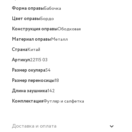
Форма оправы
Бабочка
Цвет оправы
Бордо
Конструкция оправы
Ободковая
Материал оправы
Металл
Страна
Китай
Артикул
22115 03
Размер окуляра
54
Размер переносицы
18
Длина заушника
142
Комплектация
Футляр и салфетка
Доставка и оплата