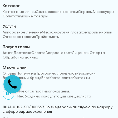
Каталог
Контактные линзы
Солнцезащитные очки
Оправы
Аксессуары
Сопутствующие товары
Услуги
Аппаратное лечение
Микрохирургия глаза
Контроль миопии
Ортокератология
Прайс-листы
Покупателям
Акции
Доставка
Оплата
Вопрос-ответ
Лицензии
Оферта
Обработка данных
О компании
Отзывы
Почему мы
Программа лояльности
Вакансии
Эксклюзивный бренд
Блог
Карта сайта
Контакты
Имеются противопоказания.
18+
Необходима консультация специалиста
Л041-01162-50/000367156 Федеральная служба по надзору
в сфере здравоохранения