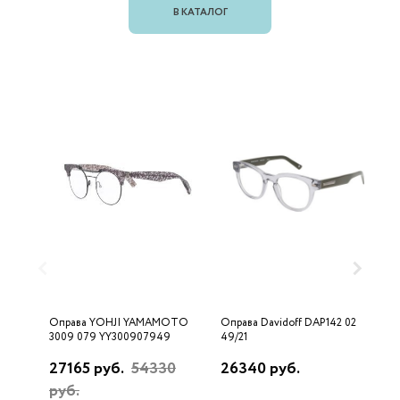
В КАТАЛОГ
Оправа YOHJI YAMAMOTO
Оправа Davidoff DAP142 02
О
3009 079 YY300907949
49/21
2
27165 руб.
54330
26340 руб.
1
руб.