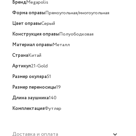
Бренд
Megapolis
Форма оправы
Прямоугольная/многоугольная
Цвет оправы
Серый
Конструкция оправы
Полуободковая
Материал оправы
Металл
Страна
Китай
Артикул
21-Gold
Размер окуляра
51
Размер переносицы
19
Длина заушника
140
Комплектация
Футляр
Доставка и оплата