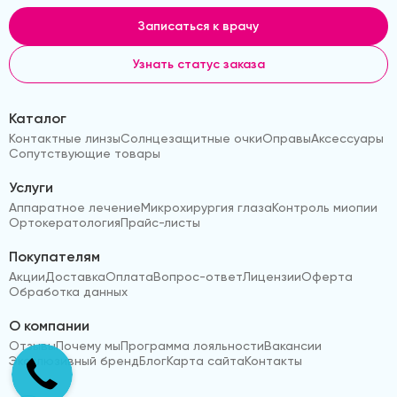
Записаться к врачу
Узнать статус заказа
Каталог
Контактные линзы
Солнцезащитные очки
Оправы
Аксессуары
Сопутствующие товары
Услуги
Аппаратное лечение
Микрохирургия глаза
Контроль миопии
Ортокератология
Прайс-листы
Покупателям
Акции
Доставка
Оплата
Вопрос-ответ
Лицензии
Оферта
Обработка данных
О компании
Отзывы
Почему мы
Программа лояльности
Вакансии
Эксклюзивный бренд
Блог
Карта сайта
Контакты