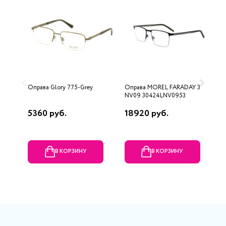
Оправа Glory 775-Grey
Оправа MOREL FARADAY 3
О
NV09 30424LNV0953
5360 руб.
18920 руб.
5
В КОРЗИНУ
В КОРЗИНУ