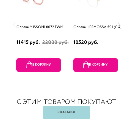
Оправа MISSONI 0072 FWM
Оправа HERMOSSA 591 (C 4)
О
(
11415 руб.
22830 руб.
10520 руб.
1
В КОРЗИНУ
В КОРЗИНУ
С ЭТИМ ТОВАРОМ ПОКУПАЮТ
В КАТАЛОГ