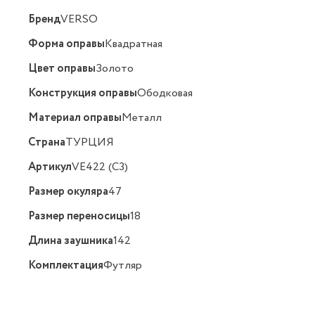
Бренд
VERSO
Форма оправы
Квадратная
Цвет оправы
Золото
Конструкция оправы
Ободковая
Материал оправы
Металл
Страна
ТУРЦИЯ
Артикул
VE422 (C3)
Размер окуляра
47
Размер переносицы
18
Длина заушника
142
Комплектация
Футляр