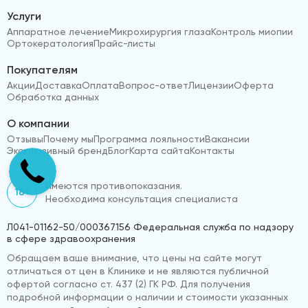
Услуги
Аппаратное лечение
Микрохирургия глаза
Контроль миопии
Ортокератология
Прайс-листы
Покупателям
Акции
Доставка
Оплата
Вопрос-ответ
Лицензии
Оферта
Обработка данных
О компании
Отзывы
Почему мы
Программа лояльности
Вакансии
Эксклюзивный бренд
Блог
Карта сайта
Контакты
Имеются противопоказания.
18+
Необходима консультация специалиста
Л041-01162-50/000367156 Федеральная служба по надзору
в сфере здравоохранения
Обращаем ваше внимание, что цены на сайте могут
отличаться от цен в Клинике и не являются публичной
офертой согласно ст. 437 (2) ГК РФ. Для получения
подробной информации о наличии и стоимости указанных