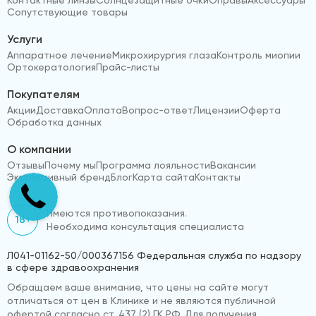
Сопутствующие товары
Услуги
Аппаратное лечение
Микрохирургия глаза
Контроль миопии
Ортокератология
Прайс-листы
Покупателям
Акции
Доставка
Оплата
Вопрос-ответ
Лицензии
Оферта
Обработка данных
О компании
Отзывы
Почему мы
Программа лояльности
Вакансии
Эксклюзивный бренд
Блог
Карта сайта
Контакты
Имеются противопоказания.
18+
Необходима консультация специалиста
Л041-01162-50/000367156 Федеральная служба по надзору
в сфере здравоохранения
Обращаем ваше внимание, что цены на сайте могут
отличаться от цен в Клинике и не являются публичной
офертой согласно ст. 437 (2) ГК РФ. Для получения