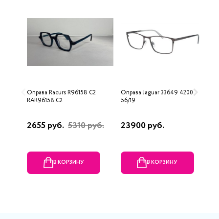
Оправа Racurs R96158 C2
Оправа Jaguar 33649 4200
О
RAR96158 C2
56/19
2655 руб.
5310 руб.
23900 руб.
2
В КОРЗИНУ
В КОРЗИНУ