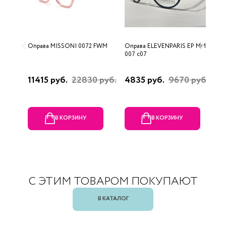
Оправа MISSONI 0072 FWM
Оправа ELEVENPARIS EP MM
О
007 c07
11415 руб.
22830 руб.
4835 руб.
9670 руб.
1
р
В КОРЗИНУ
В КОРЗИНУ
С ЭТИМ ТОВАРОМ ПОКУПАЮТ
В КАТАЛОГ