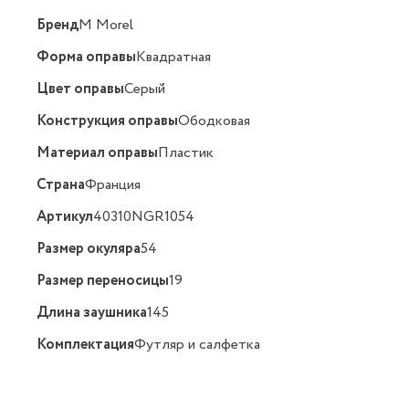
Бренд
M Morel
Форма оправы
Квадратная
Цвет оправы
Серый
Конструкция оправы
Ободковая
Материал оправы
Пластик
Страна
Франция
Артикул
40310NGR1054
Размер окуляра
54
Размер переносицы
19
Длина заушника
145
Комплектация
Футляр и салфетка