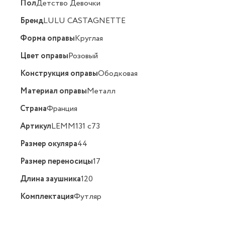
Пол
Детство Девочки
Бренд
LULU CASTAGNETTE
Форма оправы
Круглая
Цвет оправы
Розовый
Конструкция оправы
Ободковая
Материал оправы
Металл
Страна
Франция
Артикул
LEMM131 c73
Размер окуляра
44
Размер переносицы
17
Длина заушника
120
Комплектация
Футляр