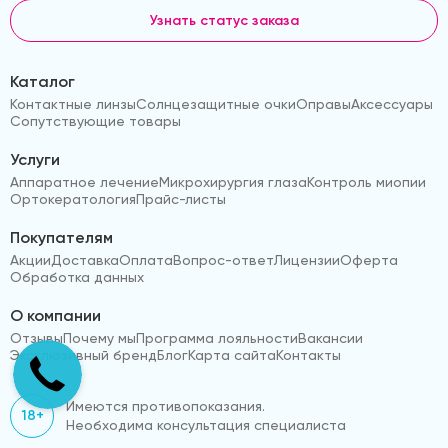
Узнать статус заказа
Каталог
Контактные линзы
Солнцезащитные очки
Оправы
Аксессуары
Сопутствующие товары
Услуги
Аппаратное лечение
Микрохирургия глаза
Контроль миопии
Ортокератология
Прайс-листы
Покупателям
Акции
Доставка
Оплата
Вопрос-ответ
Лицензии
Оферта
Обработка данных
О компании
Отзывы
Почему мы
Программа лояльности
Вакансии
Эксклюзивный бренд
Блог
Карта сайта
Контакты
Имеются противопоказания.
18+
Необходима консультация специалиста