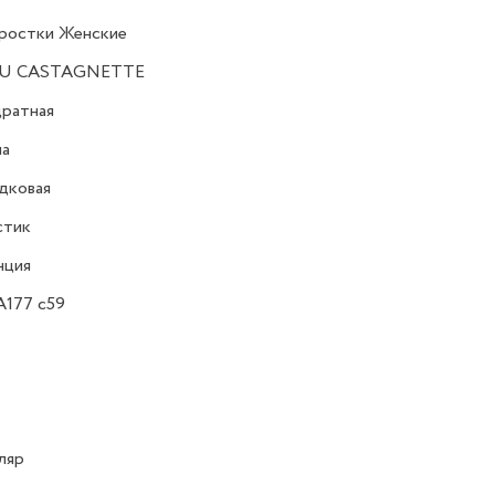
ростки Женские
U CASTAGNETTE
ратная
на
дковая
стик
нция
A177 c59
ляр