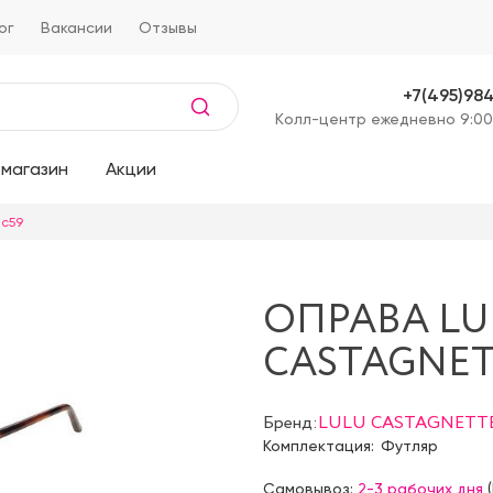
ог
Вакансии
Отзывы
+7(495)98
Kолл-центр ежедневно 9:00
магазин
Акции
 c59
ОПРАВА LU
CASTAGNETT
Бренд:
LULU CASTAGNETT
Комплектация:
Футляр
Самовывоз:
2-3 рабочих дня
(