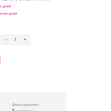
х дней
бочих дней
–
1
+
Длина заушника