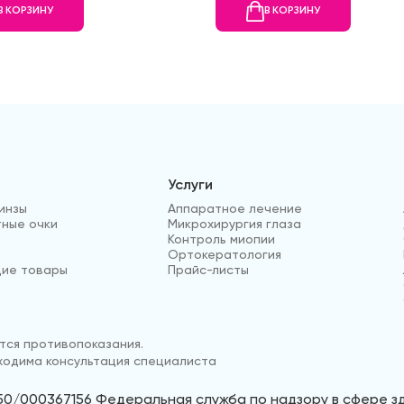
В КОРЗИНУ
В КОРЗИНУ
Услуги
инзы
Аппаратное лечение
ные очки
Микрохирургия глаза
Контроль миопии
Ортокератология
ие товары
Прайс-листы
ся противопоказания.
одима консультация специалиста
50/000367156 Федеральная служба по надзору в сфере 