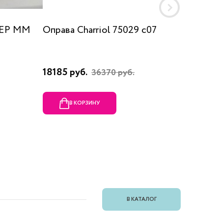
 EP MM
Оправа Charriol 75029 c07
Оправа
18185 руб.
23080 
36370 руб.
В КОРЗИНУ
В
В КАТАЛОГ