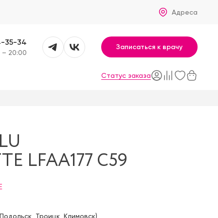
Адреса
4-35-34
Записаться к врачу
 – 20:00
Статус заказа
LU
E LFAA177 C59
E
Подольск
,
Троицк
,
Климовск
)