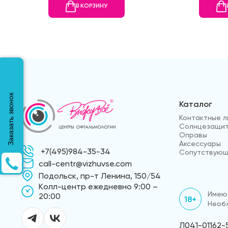
В КОРЗИНУ
Заказать звонок
Каталог
Контактные л
Солнцезащит
Оправы
Аксессуары
+7(495)984-35-34
Сопутствующ
call-centr@vizhuvse.com
Подольск, пр-т Ленина, 150/54
Kолл-центр ежедневно 9:00 –
Имеют
20:00
18+
Необх
Л041-01162-