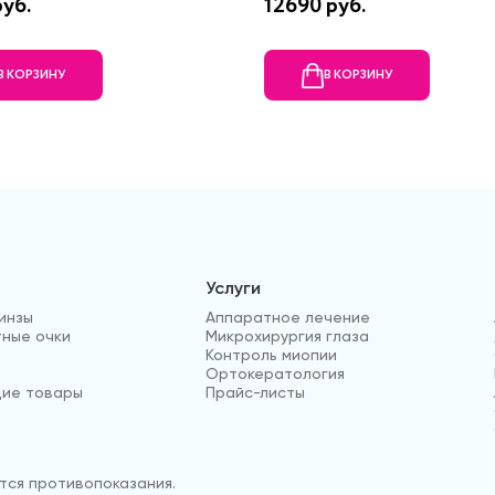
уб.
12690 руб.
В КОРЗИНУ
В КОРЗИНУ
Услуги
инзы
Аппаратное лечение
ные очки
Микрохирургия глаза
Контроль миопии
Ортокератология
ие товары
Прайс-листы
ся противопоказания.