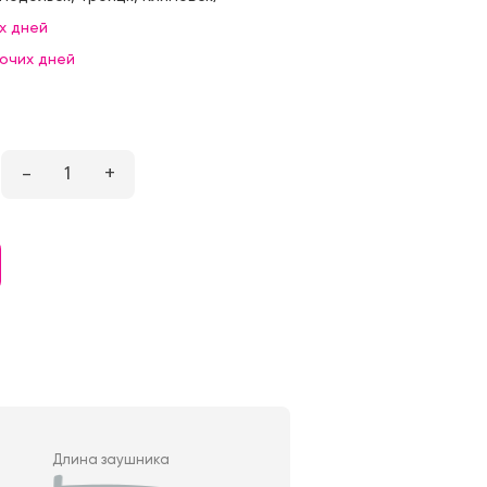
х дней
бочих дней
–
1
+
Длина заушника