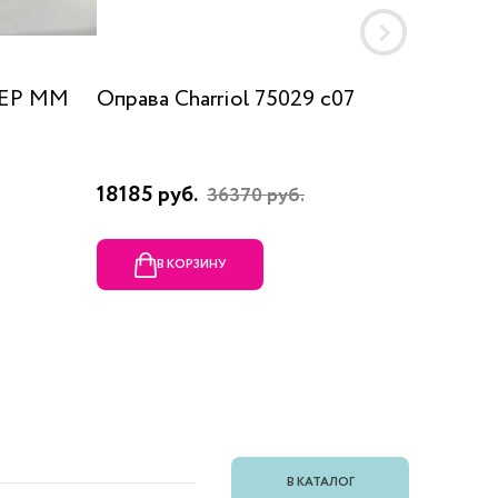
 EP MM
Оправа Charriol 75029 c07
Оправа
18185 руб.
23080 
36370 руб.
В КОРЗИНУ
В
В КАТАЛОГ