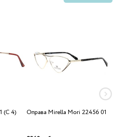
 (C 4)
Оправа Mirella Mori 22456 01
Оправа
с581 4