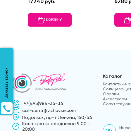
17240 руб.
6280 р
В КОРЗИНУ
Заказать звонок
Каталог
Контактные л
Солнцезащит
Оправы
Аксессуары
+7(495)984-35-34
Сопутствующ
call-centr@vizhuvse.com
Подольск, пр-т Ленина, 150/54
Kолл-центр ежедневно 9:00 –
Имеют
20:00
18+