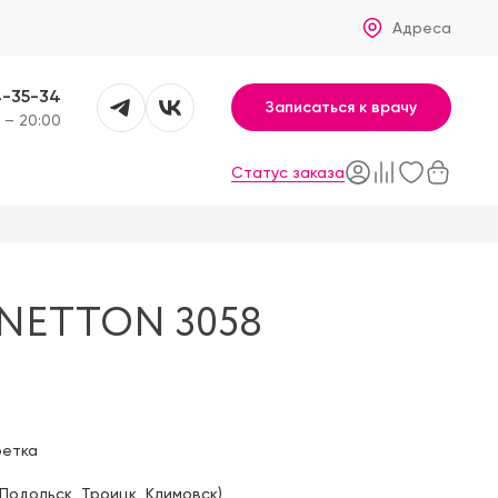
Адреса
4-35-34
Записаться к врачу
 – 20:00
Статус заказа
NETTON 3058
фетка
Подольск
,
Троицк
,
Климовск
)