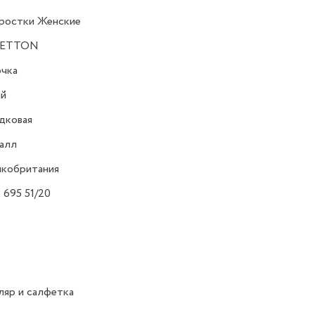
ростки Женские
ETTON
очка
ий
дковая
алл
икобритания
 695 51/20
яр и салфетка