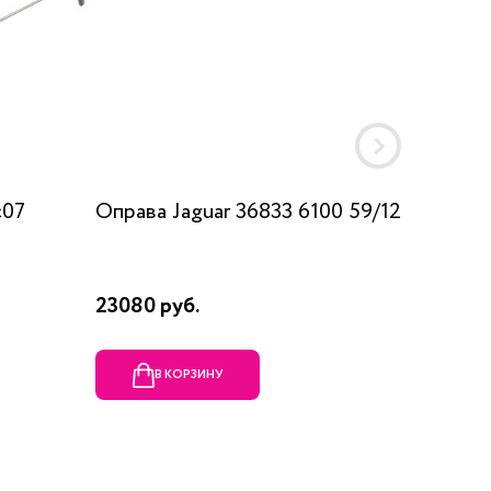
c07
Оправа Jaguar 36833 6100 59/12
Оправа
23080 руб.
1990 ру
В КОРЗИНУ
В