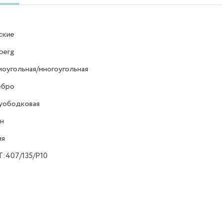
ские
berg
оугольная/многоугольная
ебро
уободковая
н
ия
T:407/135/P10