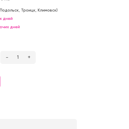
Подольск
,
Троицк
,
Климовск
)
х дней
бочих дней
–
1
+