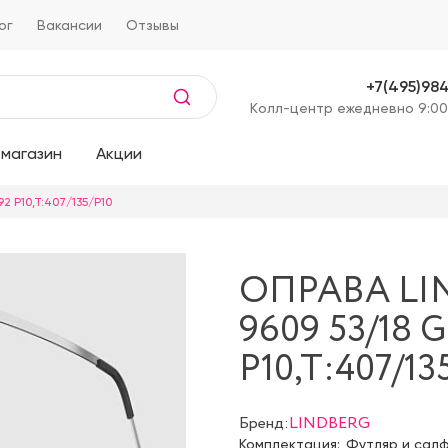
ог
Вакансии
Отзывы
+7(495)98
Kолл-центр ежедневно 9:00
магазин
Акции
2 P10,T:407/135/P10
ОПРАВА LI
9609 53/18 
P10,T:407/13
Бренд:
LINDBERG
Комплектация:
Футляр и сал