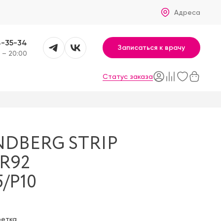
Адреса
4-35-34
Записаться к врачу
 – 20:00
Статус заказа
NDBERG STRIP
GR92
5/P10
фетка