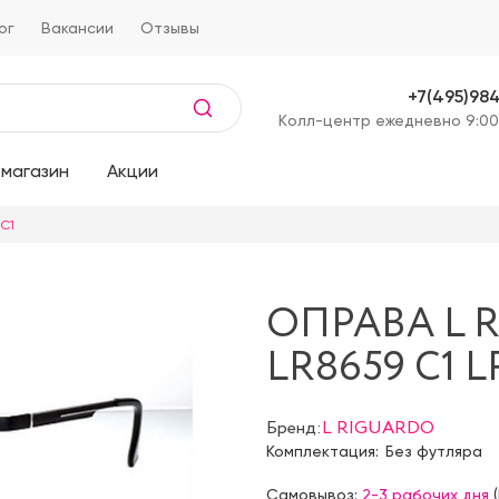
ог
Вакансии
Отзывы
+7(495)98
Kолл-центр ежедневно 9:00
магазин
Акции
 C1
ОПРАВА L 
LR8659 C1 L
Бренд:
L RIGUARDO
Комплектация:
Без футляра
Самовывоз:
2-3 рабочих дня
(