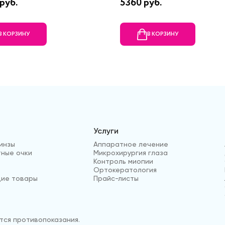
руб.
5360 руб.
В КОРЗИНУ
В КОРЗИНУ
Услуги
инзы
Аппаратное лечение
ные очки
Микрохирургия глаза
Контроль миопии
Ортокератология
ие товары
Прайс-листы
ся противопоказания.