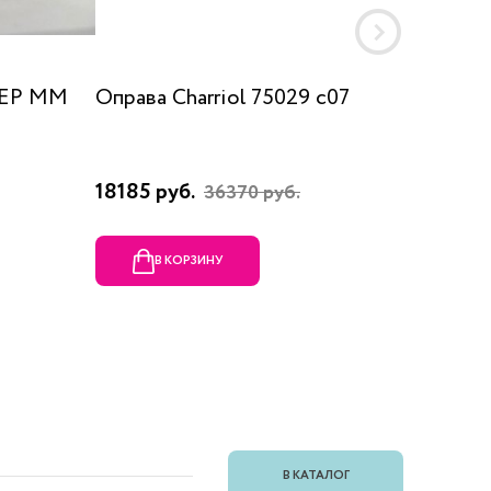
 EP MM
Оправа Charriol 75029 c07
Оправа
18185 руб.
23080 
36370 руб.
В КОРЗИНУ
В
В КАТАЛОГ