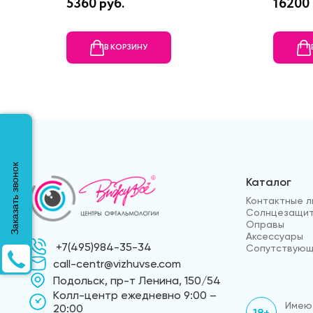
5360 руб.
16200 
В КОРЗИНУ
Заказать звонок
Каталог
Контактные л
Солнцезащит
Оправы
Аксессуары
+7(495)984-35-34
Сопутствующ
call-centr@vizhuvse.com
Подольск, пр-т Ленина, 150/54
Kолл-центр ежедневно 9:00 –
Имеют
20:00
18+