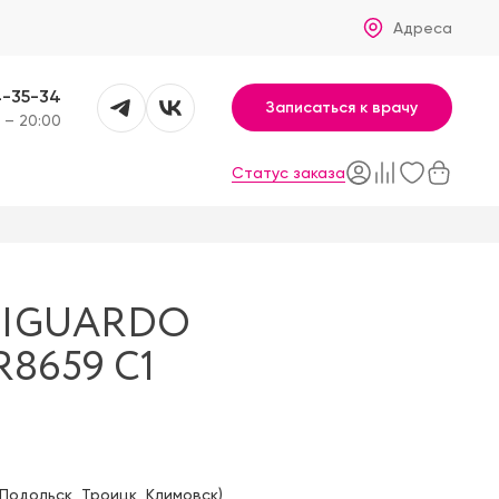
Адреса
4-35-34
Записаться к врачу
 – 20:00
Статус заказа
RIGUARDO
R8659 C1
Подольск
,
Троицк
,
Климовск
)