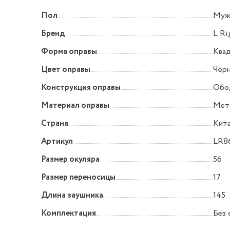
Пол
Муж
Бренд
L Ri
Форма оправы
Квад
Цвет оправы
Чёр
Конструкция оправы
Обо
Материал оправы
Мет
Страна
Кит
Артикул
LR8
Размер окуляра
56
Размер переносицы
17
Длина заушника
145
Комплектация
Без 