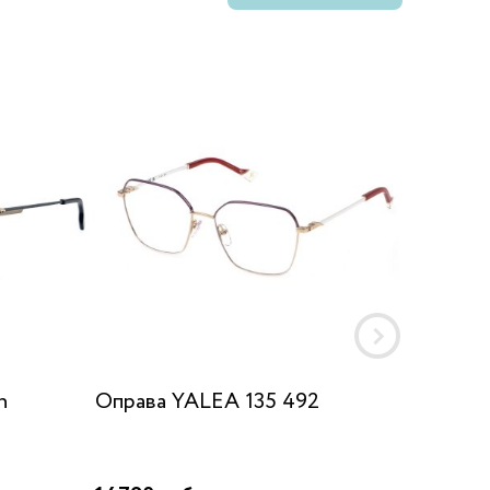
n
Оправа YALEA 135 492
Оправа
53/18