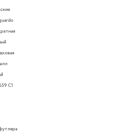
ские
guardo
ратная
ный
дковая
алл
ай
659 C1
футляра