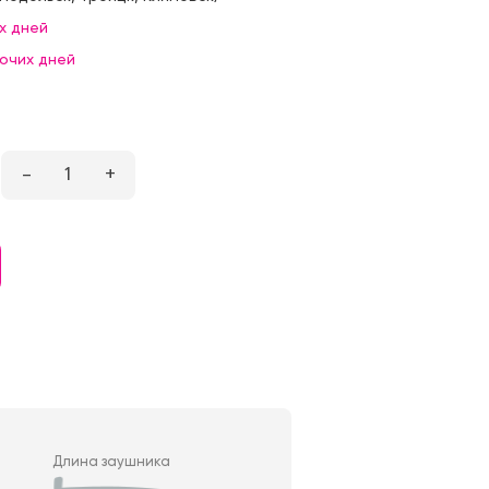
х дней
бочих дней
–
1
+
Длина заушника