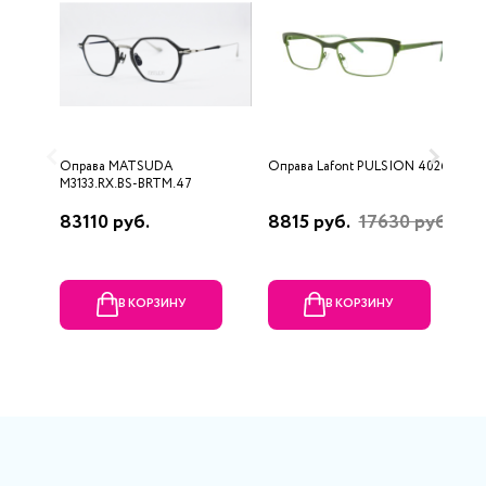
Оправа MATSUDA
Оправа Lafont PULSION 4026
О
M3133.RX.BS-BRTM.47
F
83110 руб.
8815 руб.
17630 руб.
1
В КОРЗИНУ
В КОРЗИНУ