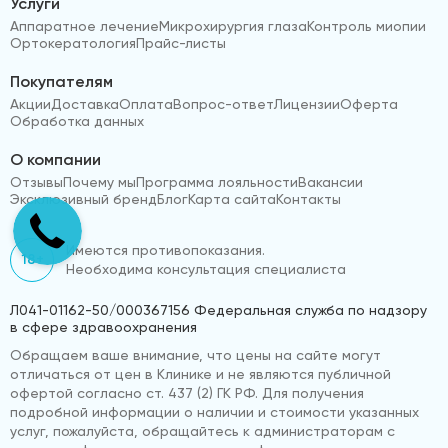
Услуги
Аппаратное лечение
Микрохирургия глаза
Контроль миопии
Ортокератология
Прайс-листы
Покупателям
Акции
Доставка
Оплата
Вопрос-ответ
Лицензии
Оферта
Обработка данных
О компании
Отзывы
Почему мы
Программа лояльности
Вакансии
Эксклюзивный бренд
Блог
Карта сайта
Контакты
Имеются противопоказания.
18+
Необходима консультация специалиста
Л041-01162-50/000367156 Федеральная служба по надзору
в сфере здравоохранения
Обращаем ваше внимание, что цены на сайте могут
отличаться от цен в Клинике и не являются публичной
офертой согласно ст. 437 (2) ГК РФ. Для получения
подробной информации о наличии и стоимости указанных
услуг, пожалуйста, обращайтесь к администраторам с