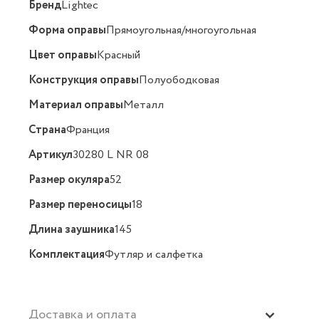
Бренд
Lightec
Форма оправы
Прямоугольная/многоугольная
Цвет оправы
Красный
Конструкция оправы
Полуободковая
Материал оправы
Металл
Страна
Франция
Артикул
30280 L NR 08
Размер окуляра
52
Размер переносицы
18
Длина заушника
145
Комплектация
Футляр и салфетка
Доставка и оплата