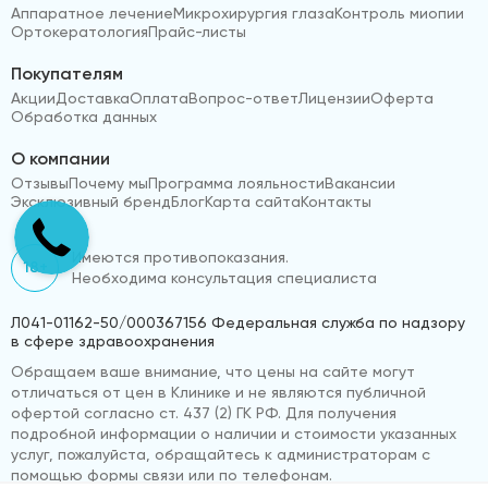
Аппаратное лечение
Микрохирургия глаза
Контроль миопии
Ортокератология
Прайс-листы
Покупателям
Акции
Доставка
Оплата
Вопрос-ответ
Лицензии
Оферта
Обработка данных
О компании
Отзывы
Почему мы
Программа лояльности
Вакансии
Эксклюзивный бренд
Блог
Карта сайта
Контакты
Имеются противопоказания.
18+
Необходима консультация специалиста
Л041-01162-50/000367156 Федеральная служба по надзору
в сфере здравоохранения
Обращаем ваше внимание, что цены на сайте могут
отличаться от цен в Клинике и не являются публичной
офертой согласно ст. 437 (2) ГК РФ. Для получения
подробной информации о наличии и стоимости указанных
услуг, пожалуйста, обращайтесь к администраторам с
помощью формы связи или по телефонам.