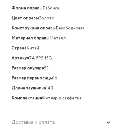
Форма оправы
Бабочка
Цвет оправы
Золото
Конструкция оправы
Безободковая
Материал оправы
Металл
Страна
Китай
Артикул
7A 592 J5G
Размер окуляра
53
Размер переносицы
16
Длина заушника
140
Комплектация
Футляр и салфетка
Доставка и оплата