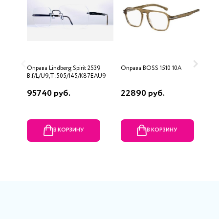
Оправа Lindberg Spirit 2539
Оправа BOSS 1510 10A
О
B.f/L/U9,T:505/145/K87EAU9
2
95740 руб.
22890 руб.
1
В КОРЗИНУ
В КОРЗИНУ