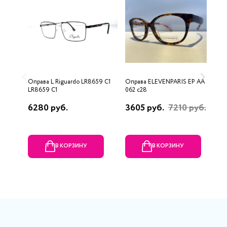
Оправа L Riguardo LR8659 C1
Оправа ELEVENPARIS EP AA
О
LR8659 C1
062 c28
6280 руб.
3605 руб.
7210 руб.
5
В КОРЗИНУ
В КОРЗИНУ