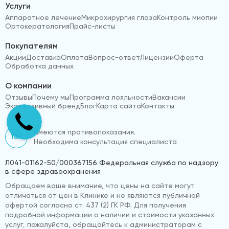
Услуги
Аппаратное лечение
Микрохирургия глаза
Контроль миопии
Ортокератология
Прайс-листы
Покупателям
Акции
Доставка
Оплата
Вопрос-ответ
Лицензии
Оферта
Обработка данных
О компании
Отзывы
Почему мы
Программа лояльности
Вакансии
Эксклюзивный бренд
Блог
Карта сайта
Контакты
Имеются противопоказания.
18+
Необходима консультация специалиста
Л041-01162-50/000367156 Федеральная служба по надзору
в сфере здравоохранения
Обращаем ваше внимание, что цены на сайте могут
отличаться от цен в Клинике и не являются публичной
офертой согласно ст. 437 (2) ГК РФ. Для получения
подробной информации о наличии и стоимости указанных
услуг, пожалуйста, обращайтесь к администраторам с