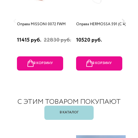
Оправа MISSONI 0072 FWM
Оправа HERMOSSA 591 (C 4)
О
(
11415 руб.
22830 руб.
10520 руб.
1
В КОРЗИНУ
В КОРЗИНУ
С ЭТИМ ТОВАРОМ ПОКУПАЮТ
В КАТАЛОГ