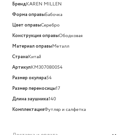
Бренд
KAREN MILLEN
Форма оправы
Бабочка
Цвет оправы
Серебро
Конструкция оправы
Ободковая
Материал оправы
Металл
Страна
Китай
Артикул
KM307080054
Размер окуляра
54
Размер переносицы
17
Длина заушника
140
Комплектация
Футляр и салфетка
Доставка и оплата