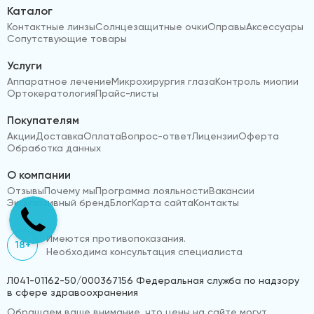
Каталог
Контактные линзы
Солнцезащитные очки
Оправы
Аксессуары
Сопутствующие товары
Услуги
Аппаратное лечение
Микрохирургия глаза
Контроль миопии
Ортокератология
Прайс-листы
Покупателям
Акции
Доставка
Оплата
Вопрос-ответ
Лицензии
Оферта
Обработка данных
О компании
Отзывы
Почему мы
Программа лояльности
Вакансии
Эксклюзивный бренд
Блог
Карта сайта
Контакты
Имеются противопоказания.
18+
Необходима консультация специалиста
Л041-01162-50/000367156 Федеральная служба по надзору
в сфере здравоохранения
Обращаем ваше внимание, что цены на сайте могут