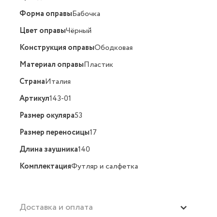
Форма оправы
Бабочка
Цвет оправы
Чёрный
Конструкция оправы
Ободковая
Материал оправы
Пластик
Страна
Италия
Артикул
143-01
Размер окуляра
53
Размер переносицы
17
Длина заушника
140
Комплектация
Футляр и салфетка
Доставка и оплата