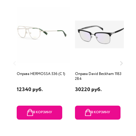
Оправа HERMOSSA 536 (C 1)
Оправа David Beckham 1183
О
284
D
12340 руб.
30220 руб.
2
В КОРЗИНУ
В КОРЗИНУ