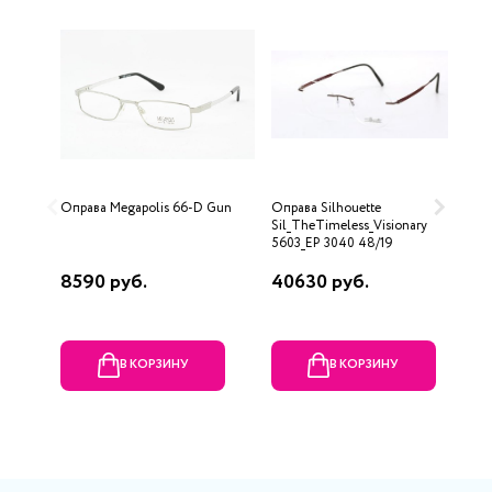
Оправа Megapolis 66-D Gun
Оправа Silhouette
О
Sil_TheTimeless_Visionary
1
5603_EP 3040 48/19
8590 руб.
40630 руб.
1
В КОРЗИНУ
В КОРЗИНУ