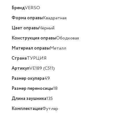
Бренд
VERSO
Форма оправы
Квадратная
Цвет оправы
Чёрный
Конструкция оправы
Ободковая
Материал оправы
Металл
Страна
ТУРЦИЯ
Артикул
VE189 (C511)
Размер окуляра
49
Размер переносицы
18
Длина заушника
135
Комплектация
Футляр