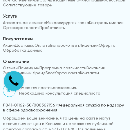
Сопутствующие товары
Услуги
Аппаратное лечение
Микрохирургия глаза
Контроль миопии
Ортокератология
Прайс-листы
Покупателям
Акции
Доставка
Оплата
Вопрос-ответ
Лицензии
Оферта
Обработка данных
О компании
Отзывы
Почему мы
Программа лояльности
Вакансии
Эксклюзивный бренд
Блог
Карта сайта
Контакты
Имеются противопоказания.
18+
Необходима консультация специалиста
Л041-01162-50/000367156 Федеральная служба по надзору
в сфере здравоохранения
Обращаем ваше внимание, что цены на сайте могут
отличаться от цен в Клинике и не являются публичной
офертой согласно ст. 437 (2) ГК РФ. Для получения