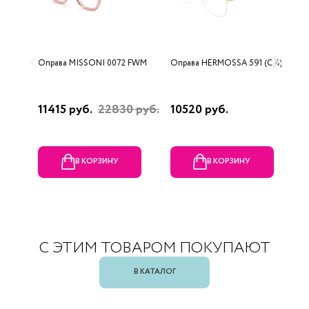
Оправа MISSONI 0072 FWM
Оправа HERMOSSA 591 (C 4)
О
0
11415 руб.
22830 руб.
10520 руб.
4
В КОРЗИНУ
В КОРЗИНУ
С ЭТИМ ТОВАРОМ ПОКУПАЮТ
В КАТАЛОГ