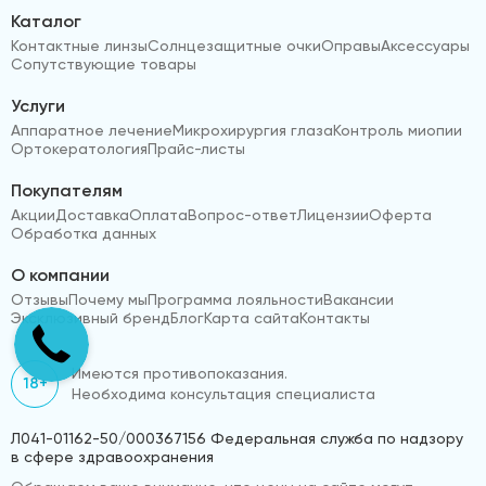
Каталог
Контактные линзы
Солнцезащитные очки
Оправы
Аксессуары
Сопутствующие товары
Услуги
Аппаратное лечение
Микрохирургия глаза
Контроль миопии
Ортокератология
Прайс-листы
Покупателям
Акции
Доставка
Оплата
Вопрос-ответ
Лицензии
Оферта
Обработка данных
О компании
Отзывы
Почему мы
Программа лояльности
Вакансии
Эксклюзивный бренд
Блог
Карта сайта
Контакты
Имеются противопоказания.
18+
Необходима консультация специалиста
Л041-01162-50/000367156 Федеральная служба по надзору
в сфере здравоохранения