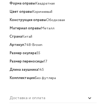
Форма оправы
Квадратная
Цвет оправы
Коричневый
Конструкция оправы
Ободковая
Материал оправы
Металл
Страна
Китай
Артикул
748-Brown
Размер окуляра
55
Размер переносицы
17
Длина заушника
145
Комплектация
Без футляра
Доставка и оплата