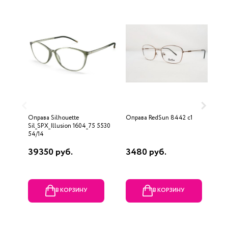
Оправа Silhouette
Оправа RedSun 8442 с1
О
Sil_SPX_Illusion 1604_75 5530
54/14
39350 руб.
3480 руб.
2
В КОРЗИНУ
В КОРЗИНУ