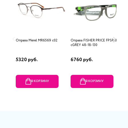
Оправа Merel MR6569 c02
Оправа FISHER PRICE FPSP/011
О
cGREY 48-18-130
1
5320 руб.
6760 руб.
1
В КОРЗИНУ
В КОРЗИНУ