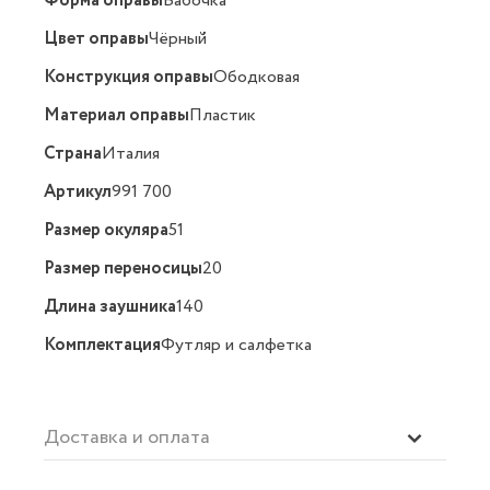
Форма оправы
Бабочка
Цвет оправы
Чёрный
Конструкция оправы
Ободковая
Материал оправы
Пластик
Страна
Италия
Артикул
991 700
Размер окуляра
51
Размер переносицы
20
Длина заушника
140
Комплектация
Футляр и салфетка
Доставка и оплата