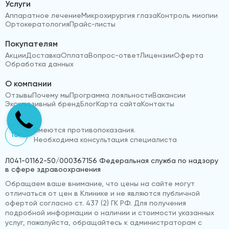
Услуги
Аппаратное лечение
Микрохирургия глаза
Контроль миопии
Ортокератология
Прайс-листы
Покупателям
Акции
Доставка
Оплата
Вопрос-ответ
Лицензии
Оферта
Обработка данных
О компании
Отзывы
Почему мы
Программа лояльности
Вакансии
Эксклюзивный бренд
Блог
Карта сайта
Контакты
Имеются противопоказания.
18+
Необходима консультация специалиста
Л041-01162-50/000367156 Федеральная служба по надзору
в сфере здравоохранения
Обращаем ваше внимание, что цены на сайте могут
отличаться от цен в Клинике и не являются публичной
офертой согласно ст. 437 (2) ГК РФ. Для получения
подробной информации о наличии и стоимости указанных
услуг, пожалуйста, обращайтесь к администраторам с