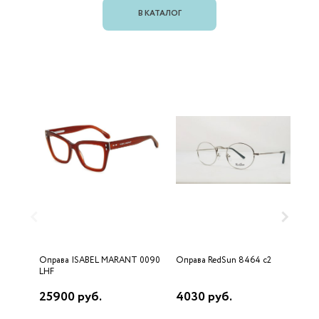
В КАТАЛОГ
Оправа ISABEL MARANT 0090
Оправа RedSun 8464 с2
О
LHF
25900 руб.
4030 руб.
2