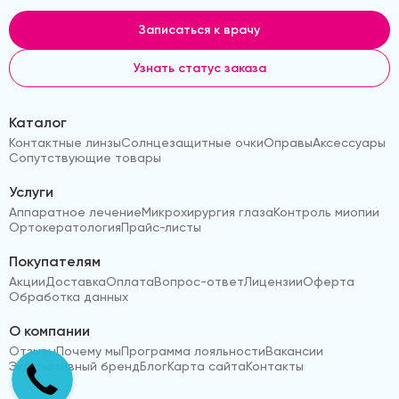
Записаться к врачу
Узнать статус заказа
Каталог
Контактные линзы
Солнцезащитные очки
Оправы
Аксессуары
Сопутствующие товары
Услуги
Аппаратное лечение
Микрохирургия глаза
Контроль миопии
Ортокератология
Прайс-листы
Покупателям
Акции
Доставка
Оплата
Вопрос-ответ
Лицензии
Оферта
Обработка данных
О компании
Отзывы
Почему мы
Программа лояльности
Вакансии
Эксклюзивный бренд
Блог
Карта сайта
Контакты