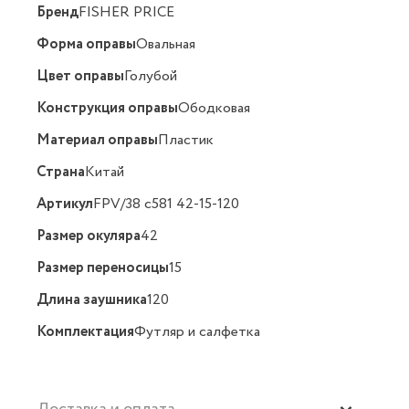
Бренд
FISHER PRICE
Форма оправы
Овальная
Цвет оправы
Голубой
Конструкция оправы
Ободковая
Материал оправы
Пластик
Страна
Китай
Артикул
FPV/38 c581 42-15-120
Размер окуляра
42
Размер переносицы
15
Длина заушника
120
Комплектация
Футляр и салфетка
Доставка и оплата