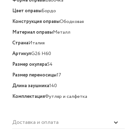
Форма оправы
Бабочка
Цвет оправы
Бордо
Конструкция оправы
Ободковая
Материал оправы
Металл
Страна
Италия
Артикул
G26 H60
Размер окуляра
54
Размер переносицы
17
Длина заушника
140
Комплектация
Футляр и салфетка
Доставка и оплата