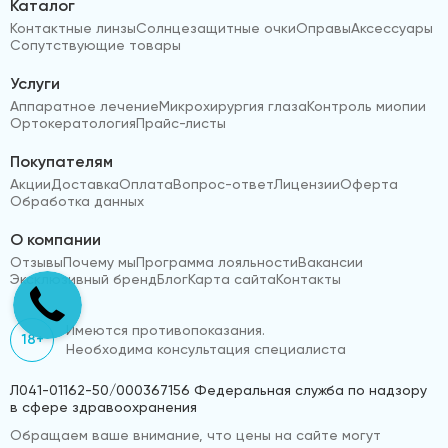
Каталог
Контактные линзы
Солнцезащитные очки
Оправы
Аксессуары
Сопутствующие товары
Услуги
Аппаратное лечение
Микрохирургия глаза
Контроль миопии
Ортокератология
Прайс-листы
Покупателям
Акции
Доставка
Оплата
Вопрос-ответ
Лицензии
Оферта
Обработка данных
О компании
Отзывы
Почему мы
Программа лояльности
Вакансии
Эксклюзивный бренд
Блог
Карта сайта
Контакты
Имеются противопоказания.
18+
Необходима консультация специалиста
Л041-01162-50/000367156 Федеральная служба по надзору
в сфере здравоохранения
Обращаем ваше внимание, что цены на сайте могут