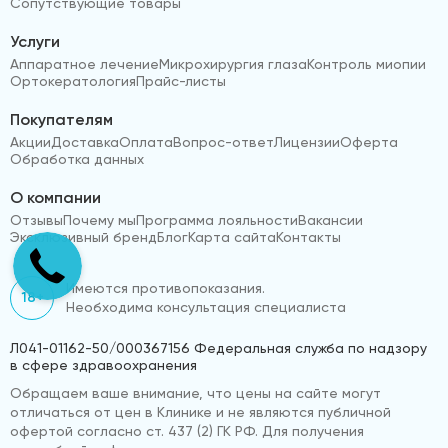
Сопутствующие товары
Услуги
Аппаратное лечение
Микрохирургия глаза
Контроль миопии
Ортокератология
Прайс-листы
Покупателям
Акции
Доставка
Оплата
Вопрос-ответ
Лицензии
Оферта
Обработка данных
О компании
Отзывы
Почему мы
Программа лояльности
Вакансии
Эксклюзивный бренд
Блог
Карта сайта
Контакты
Имеются противопоказания.
18+
Необходима консультация специалиста
Л041-01162-50/000367156 Федеральная служба по надзору
в сфере здравоохранения
Обращаем ваше внимание, что цены на сайте могут
отличаться от цен в Клинике и не являются публичной
офертой согласно ст. 437 (2) ГК РФ. Для получения