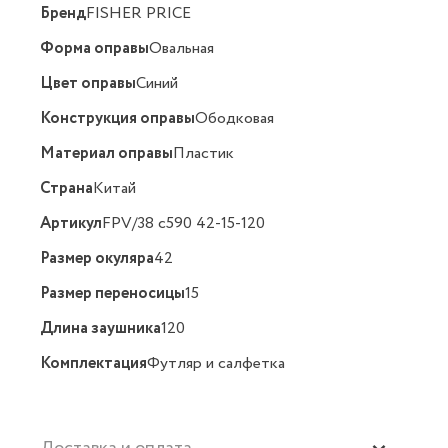
Бренд
FISHER PRICE
Форма оправы
Овальная
Цвет оправы
Синий
Конструкция оправы
Ободковая
Материал оправы
Пластик
Страна
Китай
Артикул
FPV/38 c590 42-15-120
Размер окуляра
42
Размер переносицы
15
Длина заушника
120
Комплектация
Футляр и салфетка
Доставка и оплата