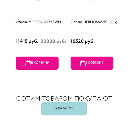
Оправа MISSONI 0072 FWM
Оправа HERMOSSA 591 (C 4)
О
(
11415 руб.
22830 руб.
10520 руб.
1
В КОРЗИНУ
В КОРЗИНУ
С ЭТИМ ТОВАРОМ ПОКУПАЮТ
В КАТАЛОГ