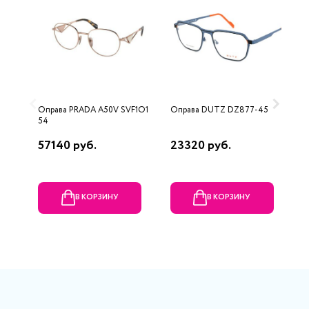
Оправа PRADA A50V SVF1O1
Оправа DUTZ DZ877-45
О
54
M
57140 руб.
23320 руб.
2
В КОРЗИНУ
В КОРЗИНУ