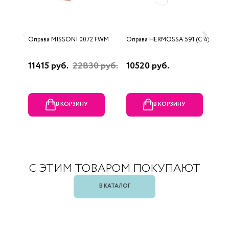
Оправа MISSONI 0072 FWM
Оправа HERMOSSA 591 (C 4)
О
(
11415 руб.
22830 руб.
10520 руб.
1
В КОРЗИНУ
В КОРЗИНУ
С ЭТИМ ТОВАРОМ ПОКУПАЮТ
В КАТАЛОГ