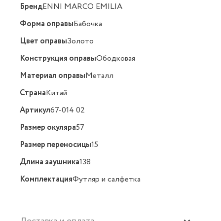
Бренд
ENNI MARCO EMILIA
Форма оправы
Бабочка
Цвет оправы
Золото
Конструкция оправы
Ободковая
Материал оправы
Металл
Страна
Китай
Артикул
67-014 02
Размер окуляра
57
Размер переносицы
15
Длина заушника
138
Комплектация
Футляр и салфетка
Доставка и оплата