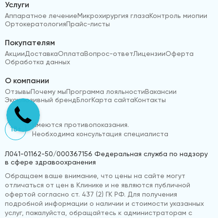
Услуги
Аппаратное лечение
Микрохирургия глаза
Контроль миопии
Ортокератология
Прайс-листы
Покупателям
Акции
Доставка
Оплата
Вопрос-ответ
Лицензии
Оферта
Обработка данных
О компании
Отзывы
Почему мы
Программа лояльности
Вакансии
Эксклюзивный бренд
Блог
Карта сайта
Контакты
Имеются противопоказания.
18+
Необходима консультация специалиста
Л041-01162-50/000367156 Федеральная служба по надзору
в сфере здравоохранения
Обращаем ваше внимание, что цены на сайте могут
отличаться от цен в Клинике и не являются публичной
офертой согласно ст. 437 (2) ГК РФ. Для получения
подробной информации о наличии и стоимости указанных
услуг, пожалуйста, обращайтесь к администраторам с