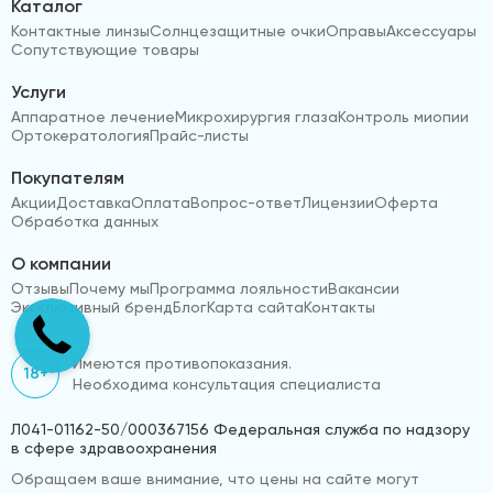
Каталог
Контактные линзы
Солнцезащитные очки
Оправы
Аксессуары
Сопутствующие товары
Услуги
Аппаратное лечение
Микрохирургия глаза
Контроль миопии
Ортокератология
Прайс-листы
Покупателям
Акции
Доставка
Оплата
Вопрос-ответ
Лицензии
Оферта
Обработка данных
О компании
Отзывы
Почему мы
Программа лояльности
Вакансии
Эксклюзивный бренд
Блог
Карта сайта
Контакты
Имеются противопоказания.
18+
Необходима консультация специалиста
Л041-01162-50/000367156 Федеральная служба по надзору
в сфере здравоохранения
Обращаем ваше внимание, что цены на сайте могут