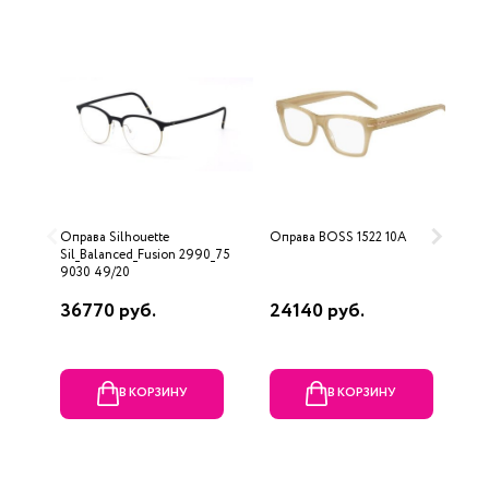
Оправа Silhouette
Оправа BOSS 1522 10A
О
Sil_Balanced_Fusion 2990_75
C
9030 49/20
5
36770 руб.
24140 руб.
9
В КОРЗИНУ
В КОРЗИНУ