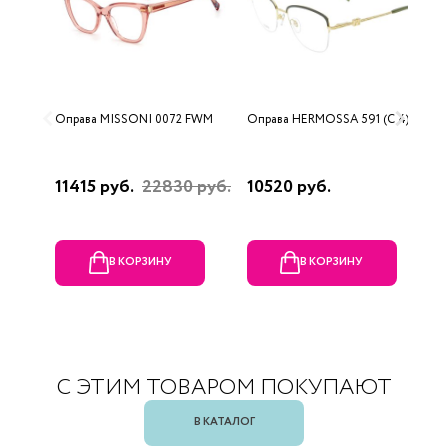
Оправа MISSONI 0072 FWM
Оправа HERMOSSA 591 (C 4)
О
0
11415 руб.
22830 руб.
10520 руб.
4
В КОРЗИНУ
В КОРЗИНУ
С ЭТИМ ТОВАРОМ ПОКУПАЮТ
В КАТАЛОГ