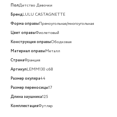
Пол
Детство Девочки
Бренд
LULU CASTAGNETTE
Форма оправы
Прямоугольная/многоугольная
Цвет оправы
Фиолетовый
Конструкция оправы
Ободковая
Материал оправы
Металл
Страна
Франция
Артикул
LEMM130 c68
Размер окуляра
44
Размер переносицы
17
Длина заушника
125
Комплектация
Футляр