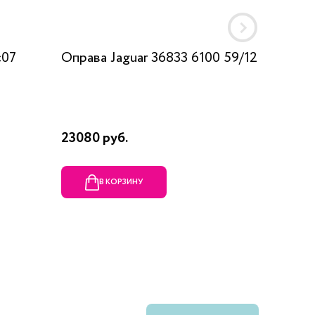
c07
Оправа Jaguar 36833 6100 59/12
Оправа
23080 руб.
1990 ру
В КОРЗИНУ
В