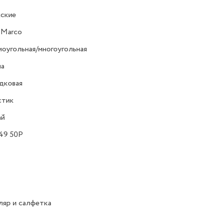
ские
 Marco
оугольная/многоугольная
на
дковая
стик
ай
49 50P
яр и салфетка