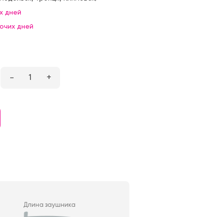
х дней
бочих дней
–
1
+
Длина заушника