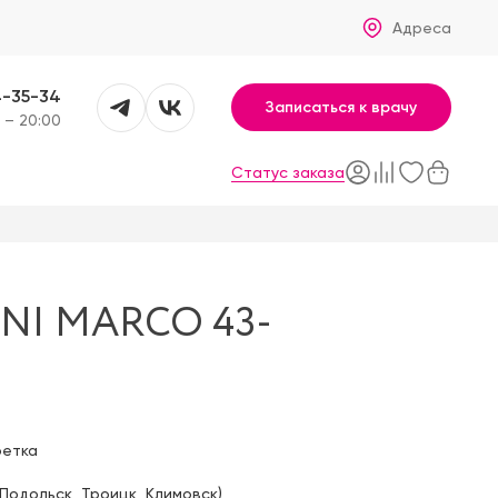
Адреса
4-35-34
Записаться к врачу
 – 20:00
Статус заказа
NI MARCO 43-
фетка
Подольск
,
Троицк
,
Климовск
)