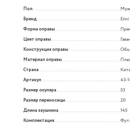
Пол
Муж
Бренд
Enni
Форма оправы
Прям
Цвет оправы
Гава
Конструкция оправы
Обо
Материал оправы
Пла
Страна
Кит
Артикул
43-1
Размер окуляра
53
Размер переносицы
20
Длина заушника
145
Комплектация
Футл