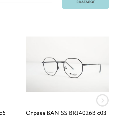
В КАТАЛОГ
c5
Оправа BANISS BRJ4026B c03
Оправ
GO06 