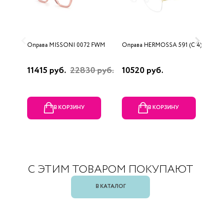
Оправа MISSONI 0072 FWM
Оправа HERMOSSA 591 (C 4)
О
0
11415 руб.
22830 руб.
10520 руб.
4
В КОРЗИНУ
В КОРЗИНУ
С ЭТИМ ТОВАРОМ ПОКУПАЮТ
В КАТАЛОГ