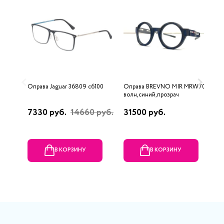
Оправа Jaguar 36809 c6100
Оправа BREVNO MIR MRW70
О
волн,синий,прозрач
5
7330 руб.
14660 руб.
31500 руб.
2
В КОРЗИНУ
В КОРЗИНУ