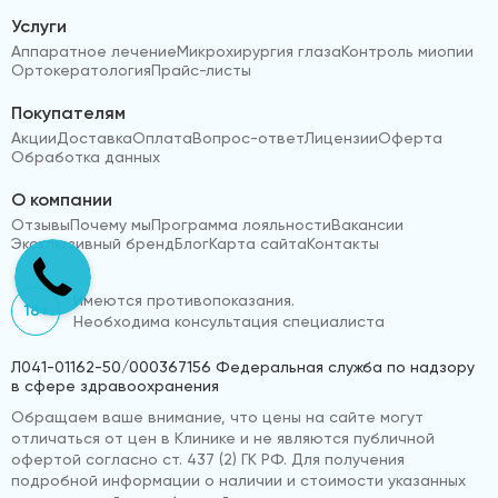
Услуги
Аппаратное лечение
Микрохирургия глаза
Контроль миопии
Ортокератология
Прайс-листы
Покупателям
Акции
Доставка
Оплата
Вопрос-ответ
Лицензии
Оферта
Обработка данных
О компании
Отзывы
Почему мы
Программа лояльности
Вакансии
Эксклюзивный бренд
Блог
Карта сайта
Контакты
Имеются противопоказания.
18+
Необходима консультация специалиста
Л041-01162-50/000367156 Федеральная служба по надзору
в сфере здравоохранения
Обращаем ваше внимание, что цены на сайте могут
отличаться от цен в Клинике и не являются публичной
офертой согласно ст. 437 (2) ГК РФ. Для получения
подробной информации о наличии и стоимости указанных