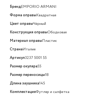
Бренд
EMPORIO ARMANI
Форма оправы
Квадратная
Цвет оправы
Чёрный
Конструкция оправы
Ободковая
Материал оправы
Пластик
Страна
Италия
Артикул
3237 5001 55
Размер окуляра
55
Размер переносицы
18
Длина заушника
145
Комплектация
Футляр и салфетка