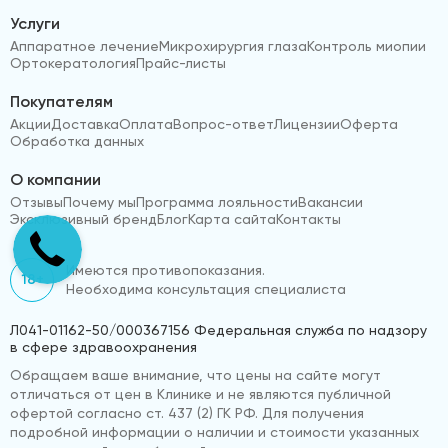
Услуги
Аппаратное лечение
Микрохирургия глаза
Контроль миопии
Ортокератология
Прайс-листы
Покупателям
Акции
Доставка
Оплата
Вопрос-ответ
Лицензии
Оферта
Обработка данных
О компании
Отзывы
Почему мы
Программа лояльности
Вакансии
Эксклюзивный бренд
Блог
Карта сайта
Контакты
Имеются противопоказания.
18+
Необходима консультация специалиста
Л041-01162-50/000367156 Федеральная служба по надзору
в сфере здравоохранения
Обращаем ваше внимание, что цены на сайте могут
отличаться от цен в Клинике и не являются публичной
офертой согласно ст. 437 (2) ГК РФ. Для получения
подробной информации о наличии и стоимости указанных