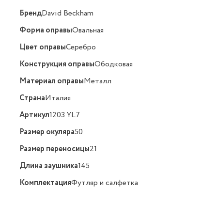
Бренд
David Beckham
Форма оправы
Овальная
Цвет оправы
Серебро
Конструкция оправы
Ободковая
Материал оправы
Металл
Страна
Италия
Артикул
1203 YL7
Размер окуляра
50
Размер переносицы
21
Длина заушника
145
Комплектация
Футляр и салфетка