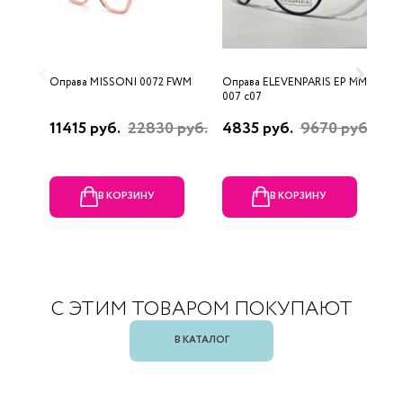
Оправа MISSONI 0072 FWM
Оправа ELEVENPARIS EP MM
О
007 c07
11415 руб.
22830 руб.
4835 руб.
9670 руб.
1
р
В КОРЗИНУ
В КОРЗИНУ
С ЭТИМ ТОВАРОМ ПОКУПАЮТ
В КАТАЛОГ