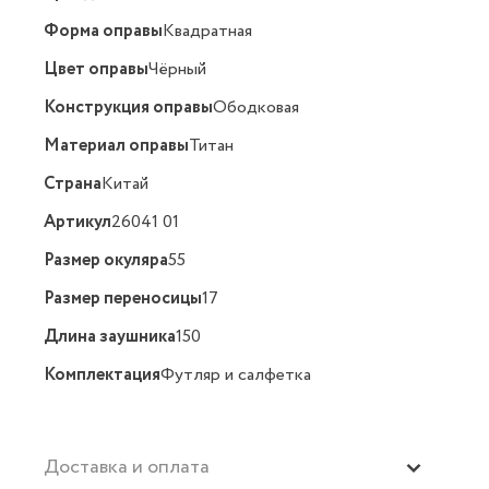
Форма оправы
Квадратная
Цвет оправы
Чёрный
Конструкция оправы
Ободковая
Материал оправы
Титан
Страна
Китай
Артикул
26041 01
Размер окуляра
55
Размер переносицы
17
Длина заушника
150
Комплектация
Футляр и салфетка
Доставка и оплата