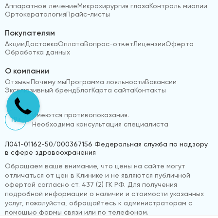
Аппаратное лечение
Микрохирургия глаза
Контроль миопии
Ортокератология
Прайс-листы
Покупателям
Акции
Доставка
Оплата
Вопрос-ответ
Лицензии
Оферта
Обработка данных
О компании
Отзывы
Почему мы
Программа лояльности
Вакансии
Эксклюзивный бренд
Блог
Карта сайта
Контакты
Имеются противопоказания.
18+
Необходима консультация специалиста
Л041-01162-50/000367156 Федеральная служба по надзору
в сфере здравоохранения
Обращаем ваше внимание, что цены на сайте могут
отличаться от цен в Клинике и не являются публичной
офертой согласно ст. 437 (2) ГК РФ. Для получения
подробной информации о наличии и стоимости указанных
услуг, пожалуйста, обращайтесь к администраторам с
помощью формы связи или по телефонам.