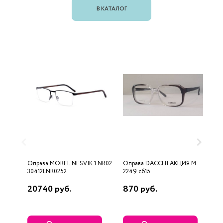
В КАТАЛОГ
Оправа MOREL NESVIK 1 NR02
Оправа DACCHI АКЦИЯ М
О
30412LNR0252
2249 c615
20740 руб.
870 руб.
2