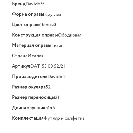
Бренд
Davidoff
Форма оправы
Круглая
Цвет оправы
Чёрный
Конструкция оправы
Ободковая
Материал оправы
Титан
Страна
Италия
Артикул
DAT153 03 52/21
Производитель
Davidoff
Размер окуляра
52
Размер переносицы
21
Длина заушника
145
Комплектация
Футляр и салфетка