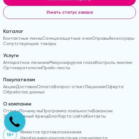
Узнать статус заказа
Каталог
Контактные линзы
Солнцезащитные очки
Оправы
Аксессуары
Сопутствующие товары
Услуги
Аппаратное лечение
Микрохирургия глаза
Контроль миопии
Ортокератология
Прайс-листы
Покупателям
Акции
Доставка
Оплата
Вопрос-ответ
Лицензии
Оферта
Обработка данных
О компании
Отзывы
Почему мы
Программа лояльности
Вакансии
Эксклюзивный бренд
Блог
Карта сайта
Контакты
Имеются противопоказания.
18+
Необходима консультация специалиста